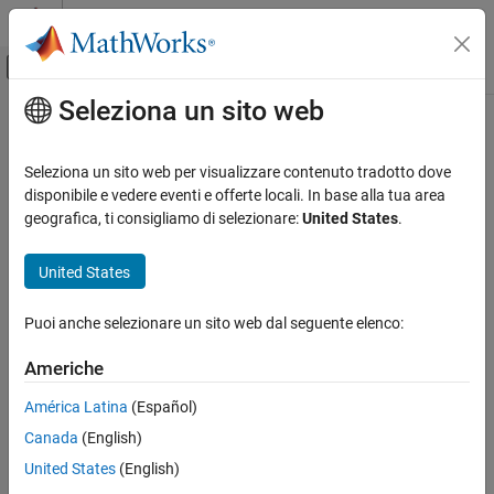
Vai al contenuto
MATLAB Help Center
Attiva/disattiva menu di navigazione off
Seleziona un sito web
Contenuto principale
Pagina iniziale della documentazione
Reporting and Database Access
Seleziona un sito web per visualizzare contenuto tradotto dove
disponibile e vedere eventi e offerte locali. In base alla tua area
geografica, ti consigliamo di selezionare:
United States
.
How useful was this information?
United States
Puoi anche selezionare un sito web dal seguente elenco:
Americhe
América Latina
(Español)
Canada
(English)
United States
(English)