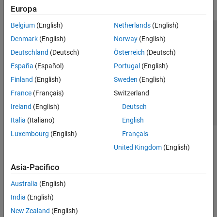
Europa
Belgium
(English)
Netherlands
(English)
Centro di fiducia
Marchi
Informativa sulla privacy
Denmark
(English)
Norway
(English)
Antipirateria
Stato dell'applicazione
Contatti
Deutschland
(Deutsch)
Österreich
(Deutsch)
© 1994-2026 The MathWorks, Inc.
España
(Español)
Portugal
(English)
Finland
(English)
Sweden
(English)
Seleziona u
Italia
France
(Français)
Switzerland
Ireland
(English)
Deutsch
Italia
(Italiano)
English
Luxembourg
(English)
Français
United Kingdom
(English)
Asia-Pacifico
Australia
(English)
India
(English)
New Zealand
(English)