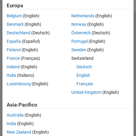
Europa
Belgium
(English)
Netherlands
(English)
Centro di fiducia
Marchi
Informativa sulla privacy
Denmark
(English)
Norway
(English)
Antipirateria
Stato dell'applicazione
Contatti
Deutschland
(Deutsch)
Österreich
(Deutsch)
© 1994-2026 The MathWorks, Inc.
España
(Español)
Portugal
(English)
Finland
(English)
Sweden
(English)
Seleziona u
Italia
France
(Français)
Switzerland
Ireland
(English)
Deutsch
Italia
(Italiano)
English
Luxembourg
(English)
Français
United Kingdom
(English)
Asia-Pacifico
Australia
(English)
India
(English)
New Zealand
(English)