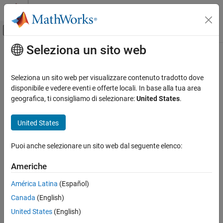
Vai al contenuto
MATLAB Help Center
Attiva/disattiva menu di navigazione off
Seleziona un sito web
Contenuto principale
Pagina iniziale della documentazione
Reporting and Database Access
Seleziona un sito web per visualizzare contenuto tradotto dove
disponibile e vedere eventi e offerte locali. In base alla tua area
How useful was this information?
geografica, ti consigliamo di selezionare:
United States
.
United States
Puoi anche selezionare un sito web dal seguente elenco:
Americhe
América Latina
(Español)
Canada
(English)
United States
(English)