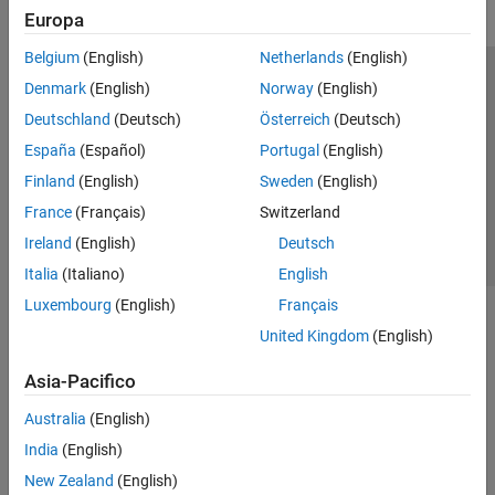
Europa
Belgium
(English)
Netherlands
(English)
Centro di fiducia
Marchi
Informativa sulla privacy
Denmark
(English)
Norway
(English)
Antipirateria
Stato dell'applicazione
Contatti
Deutschland
(Deutsch)
Österreich
(Deutsch)
© 1994-2026 The MathWorks, Inc.
España
(Español)
Portugal
(English)
Finland
(English)
Sweden
(English)
Seleziona u
Italia
France
(Français)
Switzerland
Ireland
(English)
Deutsch
Italia
(Italiano)
English
Luxembourg
(English)
Français
United Kingdom
(English)
Asia-Pacifico
Australia
(English)
India
(English)
New Zealand
(English)