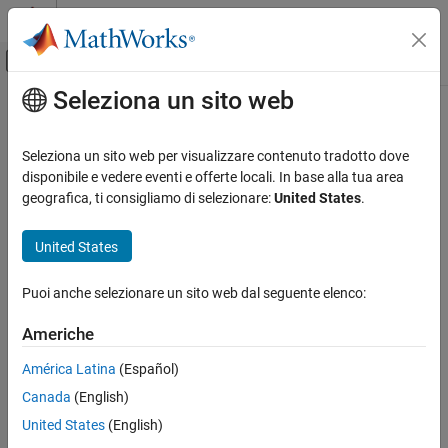
Vai al contenuto
MATLAB Help Center
Attiva/disattiva menu di navigazione off
Seleziona un sito web
Contenuto principale
Pagina iniziale della documentazione
Code Generation
Seleziona un sito web per visualizzare contenuto tradotto dove
disponibile e vedere eventi e offerte locali. In base alla tua area
How useful was this information?
geografica, ti consigliamo di selezionare:
United States
.
United States
Puoi anche selezionare un sito web dal seguente elenco:
Americhe
América Latina
(Español)
Canada
(English)
United States
(English)