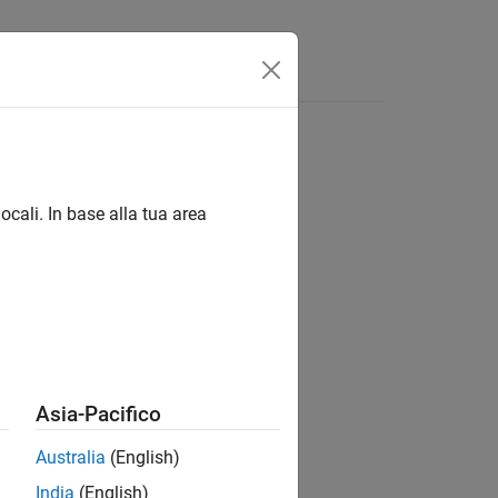
Apps
Videos
Answers
ocali. In base alla tua area
ion?
Asia-Pacifico
Australia
(English)
India
(English)