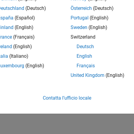
Deutschland
(Deutsch)
Österreich
(Deutsch)
España
(Español)
Portugal
(English)
inland
(English)
Sweden
(English)
rance
(Français)
Switzerland
reland
(English)
Deutsch
talia
(Italiano)
English
Luxembourg
(English)
Français
United Kingdom
(English)
Contatta l’ufficio locale