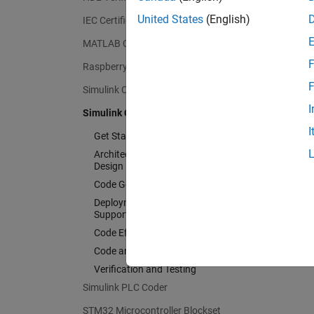
United States
(English)
IEC Certification Kit
MATLAB Coder
F
Raspberry Pi Blockset
F
Simulink Code Inspector
I
Simulink Coder
I
Get Started with Simulink Coder
Architecture and Component
Design
Code Generation
Deployment, Integration, and
Supported Hardware
Code Efficiency
Code and Tool Customization
Verification and Testing
Simulink PLC Coder
STM32 Microcontroller Blockset