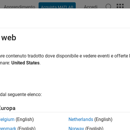
Apprendimento
Accedi
Acquista MATLAB
ation
Examples
Functions
Blocks
Model Settings
o web
re contenuto tradotto dove disponibile e vedere eventi e offerte l
How useful was this informat
onare:
United States
.
dal seguente elenco:
Europa
Belgium
(English)
Netherlands
(English)
Denmark
(English)
Norway
(English)