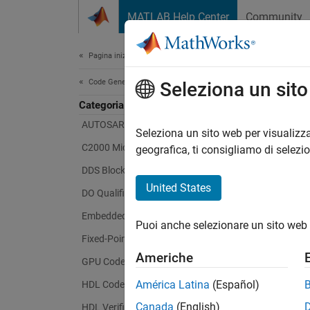
Vai al contenuto
MATLAB Help Center
Community
Document
Pagina iniziale della documentazione
Code Generation
Seleziona un sit
Categoria
AUTOSAR Blockset
Seleziona un sito web per visualizza
C2000 Microcontroller Blockset
geografica, ti consigliamo di selezi
DDS Blockset
United States
DO Qualification Kit
Embedded Coder
Puoi anche selezionare un sito web 
Fixed-Point Designer
Americhe
GPU Coder
América Latina
(Español)
HDL Coder
Canada
(English)
HDL Verifier