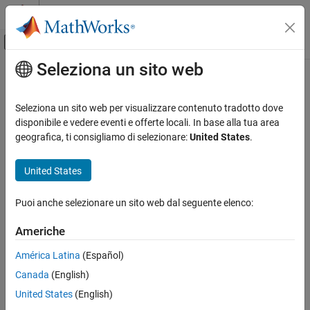
Vai al contenuto
MATLAB Help Center
Attiva/disattiva menu di navigazione off
Seleziona un sito web
Contenuto principale
Pagina iniziale della documentazione
Code Generation
Seleziona un sito web per visualizzare contenuto tradotto dove
disponibile e vedere eventi e offerte locali. In base alla tua area
geografica, ti consigliamo di selezionare:
United States
.
How useful was this information?
United States
Puoi anche selezionare un sito web dal seguente elenco:
Americhe
América Latina
(Español)
Canada
(English)
United States
(English)