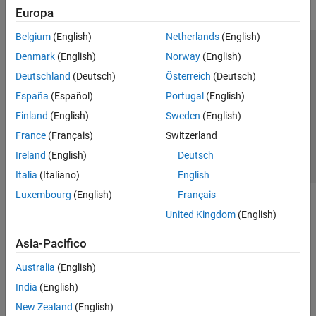
Europa
Belgium
(English)
Netherlands
(English)
Centro di fiducia
Marchi
Informativa sulla privacy
Denmark
(English)
Norway
(English)
Antipirateria
Stato dell'applicazione
Contatti
Deutschland
(Deutsch)
Österreich
(Deutsch)
© 1994-2026 The MathWorks, Inc.
España
(Español)
Portugal
(English)
Finland
(English)
Sweden
(English)
Seleziona u
Italia
France
(Français)
Switzerland
Ireland
(English)
Deutsch
Italia
(Italiano)
English
Luxembourg
(English)
Français
United Kingdom
(English)
Asia-Pacifico
Australia
(English)
India
(English)
New Zealand
(English)