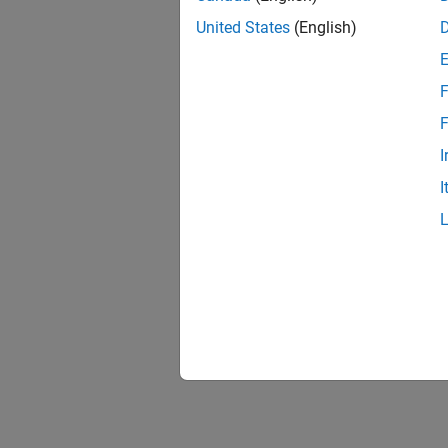
United States
(English)
F
F
I
I