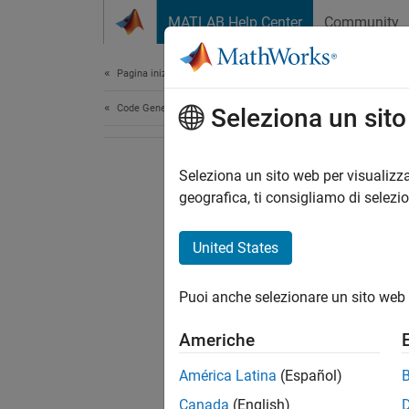
Vai al contenuto
MATLAB Help Center
Community
Document
Pagina iniziale della documentazione
Code Generation
Seleziona un sit
Seleziona un sito web per visualizza
geografica, ti consigliamo di selezi
United States
Puoi anche selezionare un sito web 
Americhe
América Latina
(Español)
Canada
(English)