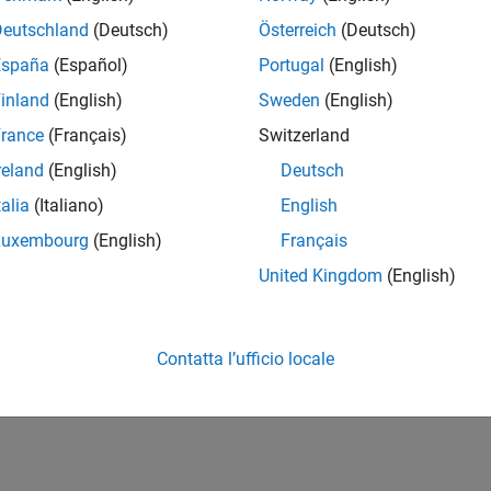
Deutschland
(Deutsch)
Österreich
(Deutsch)
España
(Español)
Portugal
(English)
inland
(English)
Sweden
(English)
rance
(Français)
Switzerland
reland
(English)
Deutsch
talia
(Italiano)
English
Luxembourg
(English)
Français
United Kingdom
(English)
Contatta l’ufficio locale