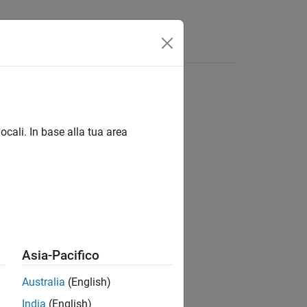
Apps
Videos
Answers
ocali. In base alla tua area
ion?
Asia-Pacifico
Australia
(English)
India
(English)