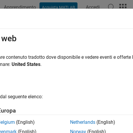
Apprendimento
Accedi
Acquista MATLAB
ation
Examples
Functions
Blocks
Model Settings
o web
re contenuto tradotto dove disponibile e vedere eventi e offerte l
How useful was this informat
onare:
United States
.
dal seguente elenco:
Europa
Belgium
(English)
Netherlands
(English)
Denmark
(English)
Norway
(English)