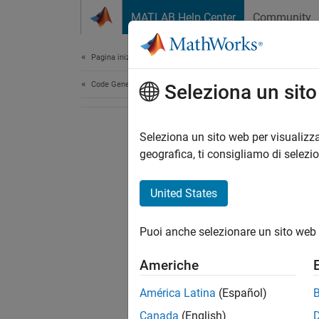
Vai al contenuto
MATLAB Help Center
Community
Document
Pagina iniziale della documentazione
Code Generation
Seleziona un sit
Seleziona un sito web per visualizza
geografica, ti consigliamo di selezi
United States
Puoi anche selezionare un sito web 
Americhe
América Latina
(Español)
Canada
(English)