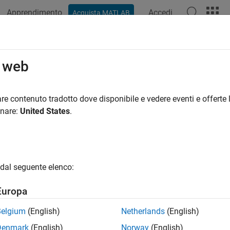
Apprendimento
Accedi
Acquista MATLAB
ation
Examples
Functions
Blocks
Model Settings
o web
re contenuto tradotto dove disponibile e vedere eventi e offerte l
How useful was this informat
onare:
United States
.
dal seguente elenco:
Europa
Belgium
(English)
Netherlands
(English)
Denmark
(English)
Norway
(English)