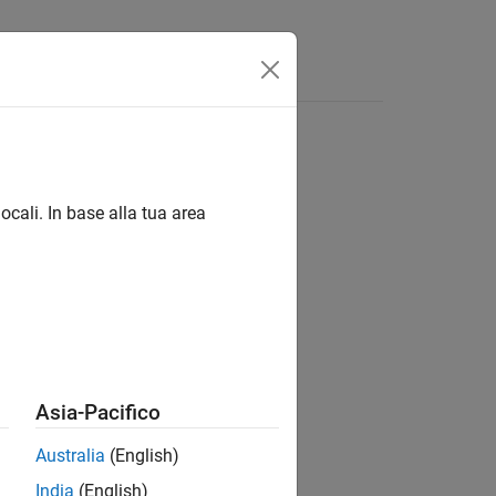
Apps
Videos
Answers
ocali. In base alla tua area
ion?
Asia-Pacifico
Australia
(English)
India
(English)