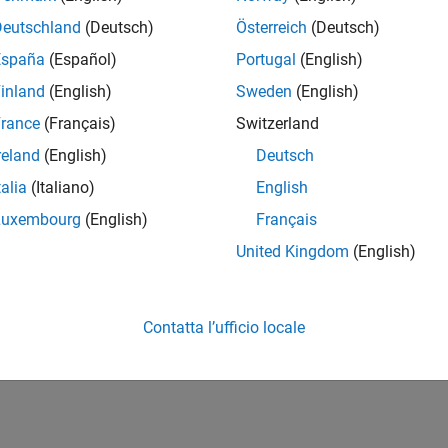
Deutschland
(Deutsch)
Österreich
(Deutsch)
España
(Español)
Portugal
(English)
inland
(English)
Sweden
(English)
rance
(Français)
Switzerland
reland
(English)
Deutsch
talia
(Italiano)
English
Luxembourg
(English)
Français
United Kingdom
(English)
Contatta l’ufficio locale