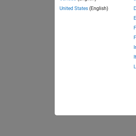
United States
(English)
F
F
I
I