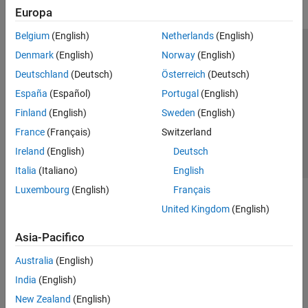
Europa
Belgium
(English)
Netherlands
(English)
Centro di fiducia
Marchi
Informativa sulla privacy
Denmark
(English)
Norway
(English)
Antipirateria
Stato dell'applicazione
Contatti
Deutschland
(Deutsch)
Österreich
(Deutsch)
© 1994-2026 The MathWorks, Inc.
España
(Español)
Portugal
(English)
Finland
(English)
Sweden
(English)
Seleziona u
Italia
France
(Français)
Switzerland
Ireland
(English)
Deutsch
Italia
(Italiano)
English
Luxembourg
(English)
Français
United Kingdom
(English)
Asia-Pacifico
Australia
(English)
India
(English)
New Zealand
(English)