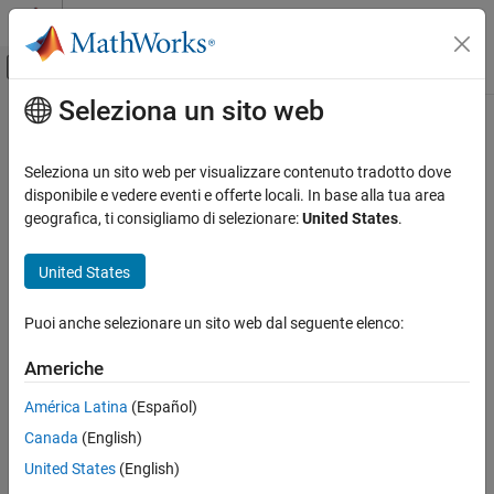
Vai al contenuto
MATLAB Help Center
Attiva/disattiva menu di navigazione off
Seleziona un sito web
Contenuto principale
Pagina iniziale della documentazione
Code Generation
Seleziona un sito web per visualizzare contenuto tradotto dove
disponibile e vedere eventi e offerte locali. In base alla tua area
geografica, ti consigliamo di selezionare:
United States
.
How useful was this information?
United States
Puoi anche selezionare un sito web dal seguente elenco:
Americhe
América Latina
(Español)
Canada
(English)
United States
(English)