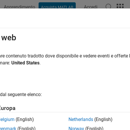
Apprendimento
Accedi
Acquista MATLAB
ation
Examples
Functions
Blocks
Apps
Videos
o web
re contenuto tradotto dove disponibile e vedere eventi e offerte l
How useful was this informat
onare:
United States
.
dal seguente elenco:
Europa
Belgium
(English)
Netherlands
(English)
Denmark
(English)
Norway
(English)