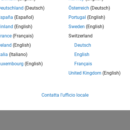
Deutschland
(Deutsch)
Österreich
(Deutsch)
España
(Español)
Portugal
(English)
inland
(English)
Sweden
(English)
rance
(Français)
Switzerland
reland
(English)
Deutsch
talia
(Italiano)
English
Luxembourg
(English)
Français
United Kingdom
(English)
Contatta l’ufficio locale