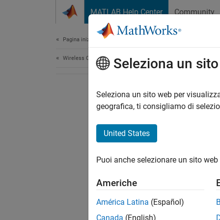
Vai al contenuto
MATLAB Help Center
Community
Document
Pagina iniziale della documentazione
Wireless Communications
Seleziona un sit
Seleziona un sito web per visualizza
geografica, ti consigliamo di selezi
United States
Puoi anche selezionare un sito web 
Americhe
América Latina
(Español)
Canada
(English)