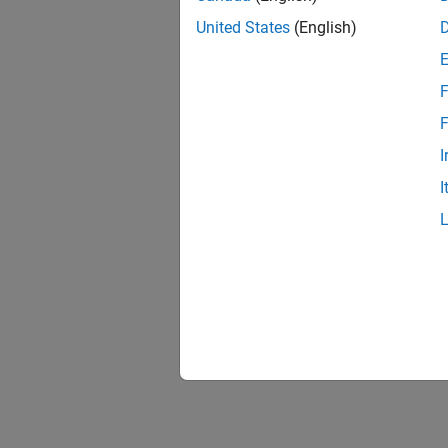
United States
(English)
F
F
I
I