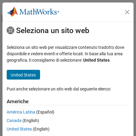
Vai al contenuto
MATLAB Help Center
Attiva/disattiva menu di navigazione off
Seleziona un sito web
Contenuto principale
Pagina iniziale della documentazione
Physical Modeling
Seleziona un sito web per visualizzare contenuto tradotto dove
disponibile e vedere eventi e offerte locali. In base alla tua area
geografica, ti consigliamo di selezionare:
United States
.
How useful was this information?
United States
Puoi anche selezionare un sito web dal seguente elenco:
Americhe
América Latina
(Español)
Canada
(English)
United States
(English)