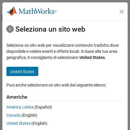
Vai al contenuto
MATLAB Help Center
Attiva/disattiva menu di navigazione off
Seleziona un sito web
Contenuto principale
Pagina iniziale della documentazione
Physical Modeling
Seleziona un sito web per visualizzare contenuto tradotto dove
Categoria
disponibile e vedere eventi e offerte locali. In base alla tua area
geografica, ti consigliamo di selezionare:
United States
.
Simscape
How useful was this information?
Simscape Battery
United States
Simscape Driveline
Get Started with Simscape Driveline
Puoi anche selezionare un sito web dal seguente elenco:
Applications
Americhe
Driveline Modeling
Brakes and Detents
América Latina
(Español)
Clutches
Canada
(English)
Couplings and Drives
United States
(English)
Engines & Motors