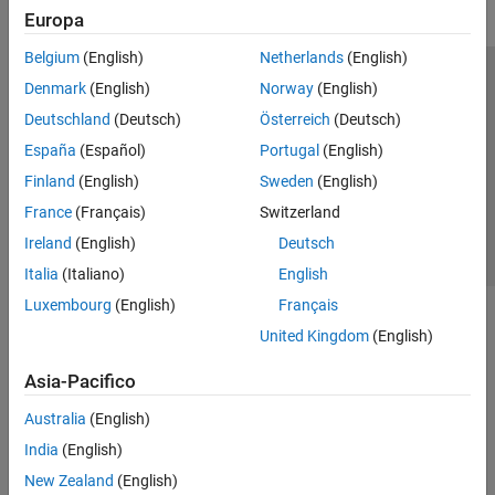
Gears
Europa
Inertias and Loads
Belgium
(English)
Netherlands
(English)
Sensors
Centro di fiducia
Marchi
Informativa sulla privacy
Denmark
(English)
Norway
(English)
Sources
Antipirateria
Stato dell'applicazione
Contatti
Deutschland
(Deutsch)
Österreich
(Deutsch)
Tires and Vehicles
Transmissions
© 1994-2026 The MathWorks, Inc.
España
(Español)
Portugal
(English)
Driveline Simulation
Finland
(English)
Sweden
(English)
Real-Time Simulation
Seleziona u
Italia
France
(Français)
Switzerland
Simscape Electrical
Ireland
(English)
Deutsch
Simscape Fluids
Italia
(Italiano)
English
Simscape Multibody
Luxembourg
(English)
Français
United Kingdom
(English)
Asia-Pacifico
Australia
(English)
India
(English)
New Zealand
(English)