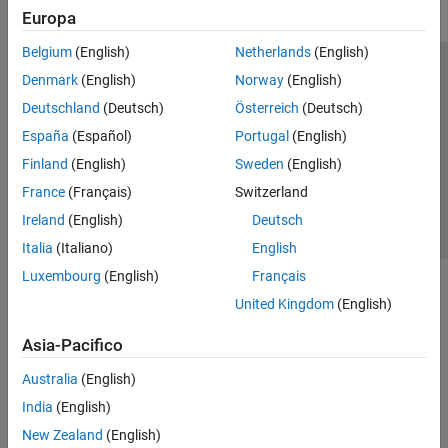
Europa
Belgium
(English)
Netherlands
(English)
Centro di fiducia
Marchi
Informativa sulla privacy
Denmark
(English)
Norway
(English)
Antipirateria
Stato dell'applicazione
Contatti
Deutschland
(Deutsch)
Österreich
(Deutsch)
© 1994-2026 The MathWorks, Inc.
España
(Español)
Portugal
(English)
Finland
(English)
Sweden
(English)
Seleziona u
Italia
France
(Français)
Switzerland
Ireland
(English)
Deutsch
Italia
(Italiano)
English
Luxembourg
(English)
Français
United Kingdom
(English)
Asia-Pacifico
Australia
(English)
India
(English)
New Zealand
(English)