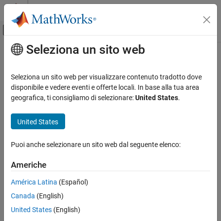
Vai al contenuto
MATLAB Help Center
Attiva/disattiva menu di navigazione off
Seleziona un sito web
Contenuto principale
Pagina iniziale della documentazione
RF and Mixed Signal
Seleziona un sito web per visualizzare contenuto tradotto dove
disponibile e vedere eventi e offerte locali. In base alla tua area
How useful was this information?
geografica, ti consigliamo di selezionare:
United States
.
United States
Puoi anche selezionare un sito web dal seguente elenco:
Americhe
América Latina
(Español)
Canada
(English)
United States
(English)