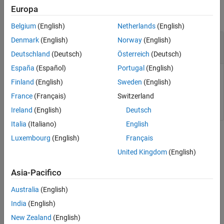
Europa
collapse all
Belgium
(English)
Netherlands
(English)
—
MER waveforms
Denmark
(English)
Norway
(English)
obj
object
Deutschland
(Deutsch)
Österreich
(Deutsch)
España
(Español)
Portugal
(English)
MER waveforms, specified as an object.
Finland
(English)
Sweden
(English)
France
(Français)
Switzerland
Data Types:
double
Ireland
(English)
Deutsch
Italia
(Italiano)
English
Version History
Luxembourg
(English)
Français
United Kingdom
(English)
Introduced in R2024b
Asia-Pacifico
See Also
Australia
(English)
|
|
|
|
|
si.MER
makeWave
estimateStateye
validateWave
plotInputs
India
(English)
|
plotStateye
plotPDFs
New Zealand
(English)