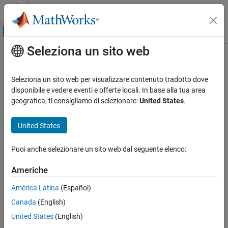
Vai al contenuto
MATLAB Help Center
Attiva/disattiva menu di navigazione off
Seleziona un sito web
Contenuto principale
Pagina iniziale della documentazione
plotValidation
RF and Mixed Signal
Seleziona un sito web per visualizzare contenuto tradotto dove
Plot reconstructed, reference, and error waveforms
disponibile e vedere eventi e offerte locali. In base alla tua area
Signal Integrity Toolbox
Since R2024b
geografica, ti consigliamo di selezionare:
United States
.
Signal Integrity Analysis Using MATLAB
collapse all in page
Syntax
United States
plotValidation
ON THIS PAGE
plotValidation(obj)
Puoi anche selezionare un sito web dal seguente elenco:
Description
Syntax
Description
Americhe
plots the reconstructed MER waveforms on
plotValidation(
)
obj
Input Arguments
top of the reference waveforms. It also plots the difference
América Latina
(Español)
Version History
between the reconstructed and reference waveforms as error
See Also
Canada
(English)
waveform.
United States
(English)
Input Arguments