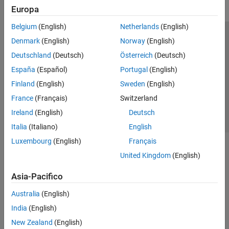
Europa
Belgium
(English)
Netherlands
(English)
Centro di fiducia
Marchi
Informativa sulla privacy
Denmark
(English)
Norway
(English)
Antipirateria
Stato dell'applicazione
Contatti
Deutschland
(Deutsch)
Österreich
(Deutsch)
© 1994-2026 The MathWorks, Inc.
España
(Español)
Portugal
(English)
Finland
(English)
Sweden
(English)
Seleziona u
Italia
France
(Français)
Switzerland
Ireland
(English)
Deutsch
Italia
(Italiano)
English
Luxembourg
(English)
Français
United Kingdom
(English)
Asia-Pacifico
Australia
(English)
India
(English)
New Zealand
(English)