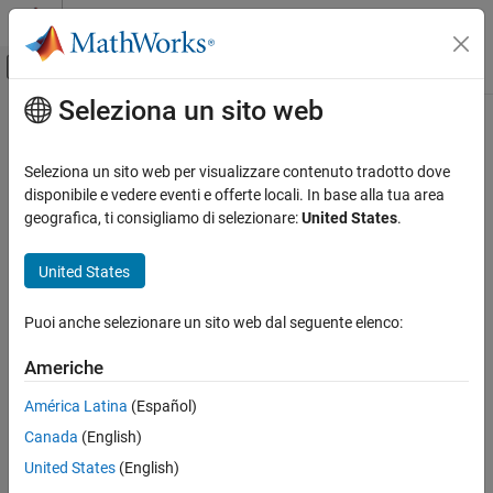
Vai al contenuto
MATLAB Help Center
Attiva/disattiva menu di navigazione off
Seleziona un sito web
Contenuto principale
Pagina iniziale della documentazione
RF and Mixed Signal
Seleziona un sito web per visualizzare contenuto tradotto dove
disponibile e vedere eventi e offerte locali. In base alla tua area
geografica, ti consigliamo di selezionare:
United States
.
How useful was this information?
United States
Puoi anche selezionare un sito web dal seguente elenco:
Americhe
América Latina
(Español)
Canada
(English)
United States
(English)