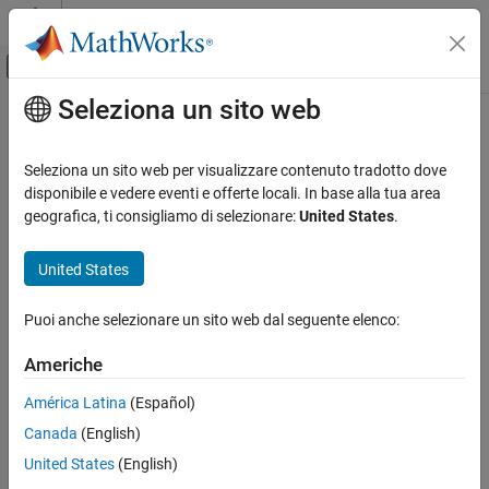
Vai al contenuto
MATLAB Help Center
Attiva/disattiva menu di navigazione off
Seleziona un sito web
Contenuto principale
Pagina iniziale della documentazione
Elaborazione di segnali
Seleziona un sito web per visualizzare contenuto tradotto dove
disponibile e vedere eventi e offerte locali. In base alla tua area
How useful was this information?
geografica, ti consigliamo di selezionare:
United States
.
United States
Puoi anche selezionare un sito web dal seguente elenco:
Americhe
América Latina
(Español)
Canada
(English)
United States
(English)