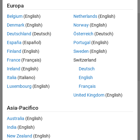
Europa
Belgium
(English)
Netherlands
(English)
Centro di fiducia
Marchi
Informativa sulla privacy
Denmark
(English)
Norway
(English)
Antipirateria
Stato dell'applicazione
Contatti
Deutschland
(Deutsch)
Österreich
(Deutsch)
© 1994-2026 The MathWorks, Inc.
España
(Español)
Portugal
(English)
Finland
(English)
Sweden
(English)
Seleziona u
Italia
France
(Français)
Switzerland
Ireland
(English)
Deutsch
Italia
(Italiano)
English
Luxembourg
(English)
Français
United Kingdom
(English)
Asia-Pacifico
Australia
(English)
India
(English)
New Zealand
(English)