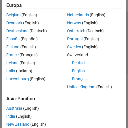
Europa
Belgium
(English)
Netherlands
(English)
Centro di fiducia
Marchi
Informativa sulla privacy
Denmark
(English)
Norway
(English)
Antipirateria
Stato dell'applicazione
Contatti
Deutschland
(Deutsch)
Österreich
(Deutsch)
© 1994-2026 The MathWorks, Inc.
España
(Español)
Portugal
(English)
Finland
(English)
Sweden
(English)
Seleziona u
Italia
France
(Français)
Switzerland
Ireland
(English)
Deutsch
Italia
(Italiano)
English
Luxembourg
(English)
Français
United Kingdom
(English)
Asia-Pacifico
Australia
(English)
India
(English)
New Zealand
(English)