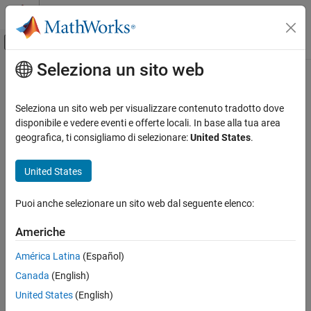
Vai al contenuto
MATLAB Help Center
Attiva/disattiva menu di navigazione off
Seleziona un sito web
Contenuto principale
Pagina iniziale della documentazione
RF and Mixed Signal
Seleziona un sito web per visualizzare contenuto tradotto dove
disponibile e vedere eventi e offerte locali. In base alla tua area
geografica, ti consigliamo di selezionare:
United States
.
How useful was this information?
United States
Puoi anche selezionare un sito web dal seguente elenco:
Americhe
América Latina
(Español)
Canada
(English)
United States
(English)