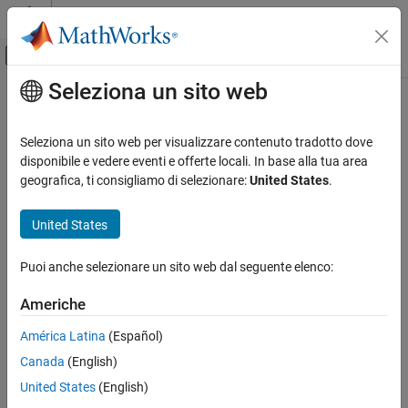
Vai al contenuto
MATLAB Help Center
Attiva/disattiva menu di navigazione off
Seleziona un sito web
Contenuto principale
Pagina iniziale della documentazione
Modellazione fisica
Seleziona un sito web per visualizzare contenuto tradotto dove
disponibile e vedere eventi e offerte locali. In base alla tua area
How useful was this information?
geografica, ti consigliamo di selezionare:
United States
.
United States
Puoi anche selezionare un sito web dal seguente elenco:
Americhe
América Latina
(Español)
Canada
(English)
United States
(English)