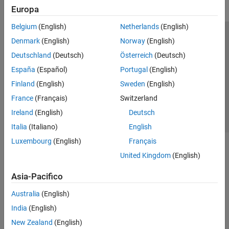
Europa
Belgium
(English)
Netherlands
(English)
Centro di fiducia
Marchi
Informativa sulla privacy
Denmark
(English)
Norway
(English)
Antipirateria
Stato dell'applicazione
Contatti
Deutschland
(Deutsch)
Österreich
(Deutsch)
© 1994-2026 The MathWorks, Inc.
España
(Español)
Portugal
(English)
Finland
(English)
Sweden
(English)
Seleziona u
Italia
France
(Français)
Switzerland
Ireland
(English)
Deutsch
Italia
(Italiano)
English
Luxembourg
(English)
Français
United Kingdom
(English)
Asia-Pacifico
Australia
(English)
India
(English)
New Zealand
(English)