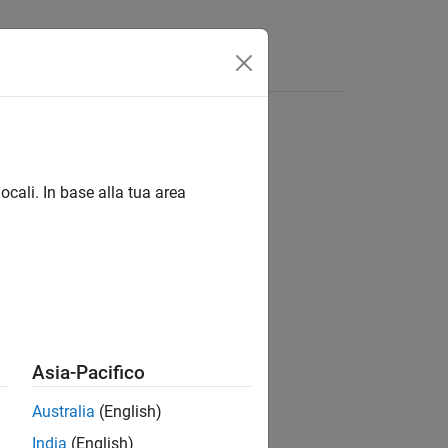
 linguaggio
Video
Risposte
ocali. In base alla tua area
ion?
Asia-Pacifico
Australia
(English)
India
(English)