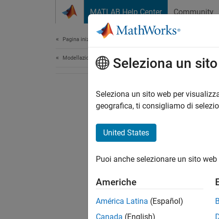
Vai al contenuto
MATLAB Help Center
Community
Document
Pagina iniziale della documentazione
Modellazione fisica
Seleziona un sit
Seleziona un sito web per visualizza
geografica, ti consigliamo di selezi
United States
Puoi anche selezionare un sito web 
Americhe
América Latina
(Español)
Canada
(English)