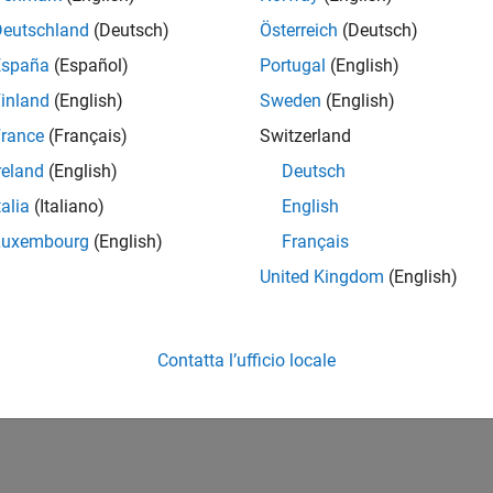
Deutschland
(Deutsch)
Österreich
(Deutsch)
España
(Español)
Portugal
(English)
inland
(English)
Sweden
(English)
rance
(Français)
Switzerland
reland
(English)
Deutsch
talia
(Italiano)
English
Luxembourg
(English)
Français
United Kingdom
(English)
Contatta l’ufficio locale