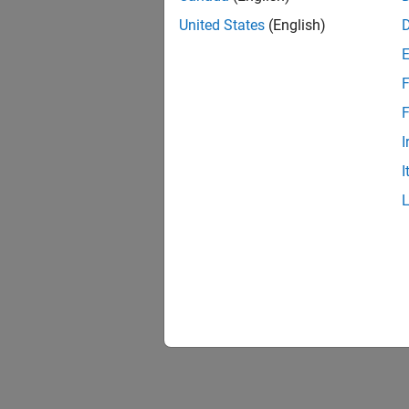
United States
(English)
F
F
I
I