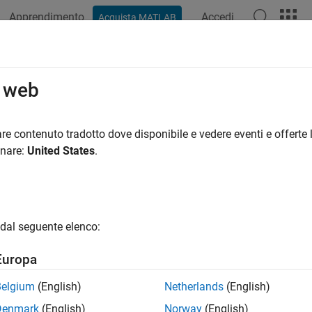
Apprendimento
Accedi
Acquista MATLAB
azione
Esempi
Funzioni
Blocchi
App
Sintassi del
o web
re contenuto tradotto dove disponibile e vedere eventi e offerte l
How useful was this informat
onare:
United States
.
dal seguente elenco:
Europa
Belgium
(English)
Netherlands
(English)
Denmark
(English)
Norway
(English)