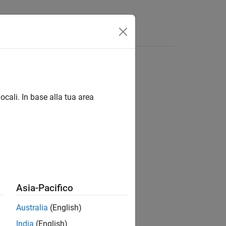
 linguaggio
Video
Risposte
ocali. In base alla tua area
ion?
Asia-Pacifico
Australia
(English)
India
(English)