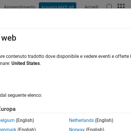
Apprendimento
Accedi
Acquista MATLAB
azione
Esempi
Funzioni
Blocchi
App
Sintassi del
o web
re contenuto tradotto dove disponibile e vedere eventi e offerte l
How useful was this informat
onare:
United States
.
dal seguente elenco:
Europa
Belgium
(English)
Netherlands
(English)
Denmark
(English)
Norway
(English)