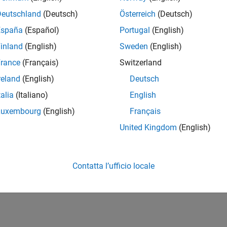
Deutschland
(Deutsch)
Österreich
(Deutsch)
España
(Español)
Portugal
(English)
inland
(English)
Sweden
(English)
rance
(Français)
Switzerland
reland
(English)
Deutsch
talia
(Italiano)
English
Luxembourg
(English)
Français
United Kingdom
(English)
Contatta l’ufficio locale