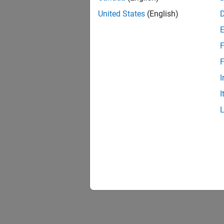
United States
(English)
F
F
I
I