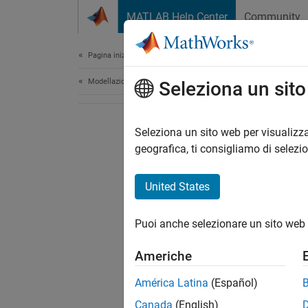
Vai al contenuto
MATLAB Help Center
Community
Document
Pagina iniziale della documentazione
Modellazione fisica
Seleziona un sit
Seleziona un sito web per visualizza
geografica, ti consigliamo di selezi
United States
Puoi anche selezionare un sito web 
Americhe
América Latina
(Español)
Canada
(English)