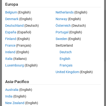
Europa
Belgium
(English)
Netherlands
(English)
Centro di fiducia
Marchi
Informativa sulla privacy
Denmark
(English)
Norway
(English)
Antipirateria
Stato dell'applicazione
Contatti
Deutschland
(Deutsch)
Österreich
(Deutsch)
© 1994-2026 The MathWorks, Inc.
España
(Español)
Portugal
(English)
Finland
(English)
Sweden
(English)
Seleziona u
Italia
France
(Français)
Switzerland
Ireland
(English)
Deutsch
Italia
(Italiano)
English
Luxembourg
(English)
Français
United Kingdom
(English)
Asia-Pacifico
Australia
(English)
India
(English)
New Zealand
(English)