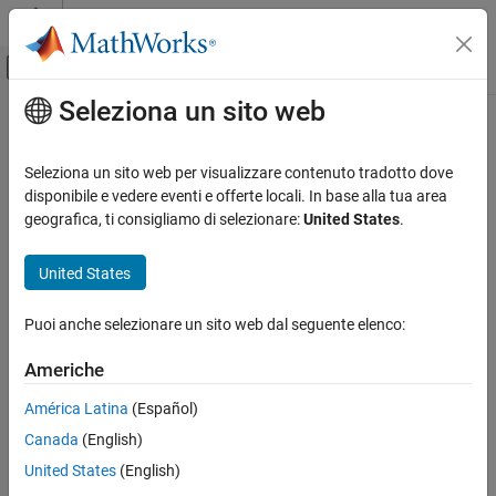
Vai al contenuto
MATLAB Help Center
Attiva/disattiva menu di navigazione off
Seleziona un sito web
Contenuto principale
Pagina iniziale della documentazione
Modellazione fisica
Seleziona un sito web per visualizzare contenuto tradotto dove
disponibile e vedere eventi e offerte locali. In base alla tua area
geografica, ti consigliamo di selezionare:
United States
.
How useful was this information?
United States
Puoi anche selezionare un sito web dal seguente elenco:
Americhe
América Latina
(Español)
Canada
(English)
United States
(English)