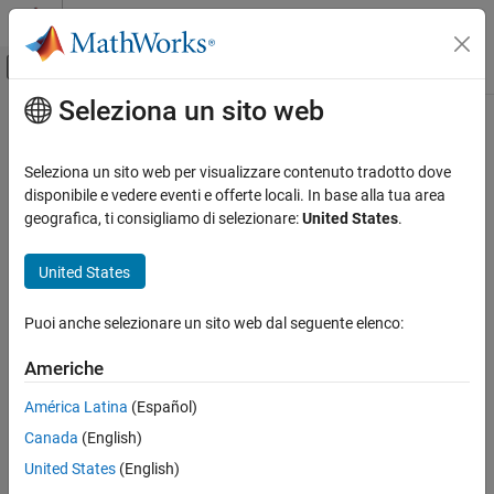
Vai al contenuto
MATLAB Help Center
Attiva/disattiva menu di navigazione off
Seleziona un sito web
Contenuto principale
Pagina iniziale della documentazione
Modellazione fisica
Seleziona un sito web per visualizzare contenuto tradotto dove
disponibile e vedere eventi e offerte locali. In base alla tua area
geografica, ti consigliamo di selezionare:
United States
.
How useful was this information?
United States
Puoi anche selezionare un sito web dal seguente elenco:
Americhe
América Latina
(Español)
Canada
(English)
United States
(English)