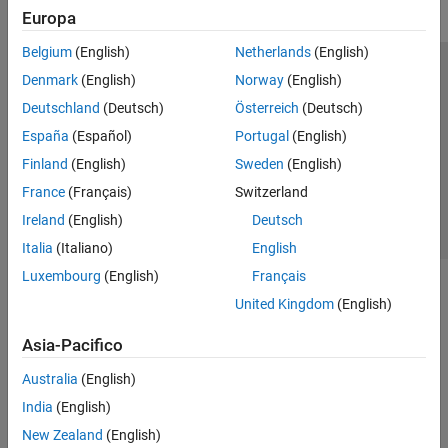
Europa
Belgium
(English)
Netherlands
(English)
Centro di fiducia
Marchi
Informativa sulla privacy
Denmark
(English)
Norway
(English)
Antipirateria
Stato dell'applicazione
Contatti
Deutschland
(Deutsch)
Österreich
(Deutsch)
© 1994-2026 The MathWorks, Inc.
España
(Español)
Portugal
(English)
Finland
(English)
Sweden
(English)
Seleziona u
Italia
France
(Français)
Switzerland
Ireland
(English)
Deutsch
Italia
(Italiano)
English
Luxembourg
(English)
Français
United Kingdom
(English)
Asia-Pacifico
Australia
(English)
India
(English)
New Zealand
(English)