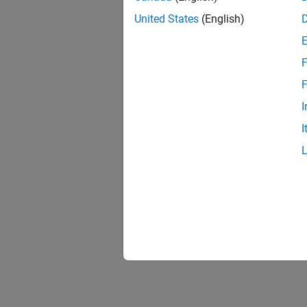
United States
(English)
F
F
I
I