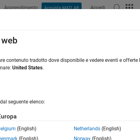
Apprendimento
Accedi
Acquista MATLAB
azione
Esempi
Funzioni
Blocchi
App
Sintassi del
o web
re contenuto tradotto dove disponibile e vedere eventi e offerte l
How useful was this informat
onare:
United States
.
dal seguente elenco:
Europa
Belgium
(English)
Netherlands
(English)
Denmark
(English)
Norway
(English)