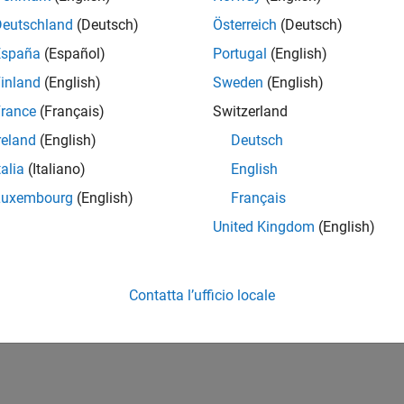
Deutschland
(Deutsch)
Österreich
(Deutsch)
España
(Español)
Portugal
(English)
inland
(English)
Sweden
(English)
rance
(Français)
Switzerland
reland
(English)
Deutsch
talia
(Italiano)
English
Luxembourg
(English)
Français
United Kingdom
(English)
Contatta l’ufficio locale