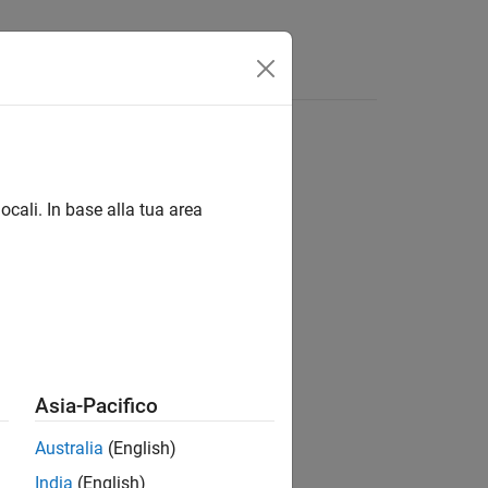
 linguaggio
Video
Risposte
ocali. In base alla tua area
ion?
Asia-Pacifico
Australia
(English)
India
(English)