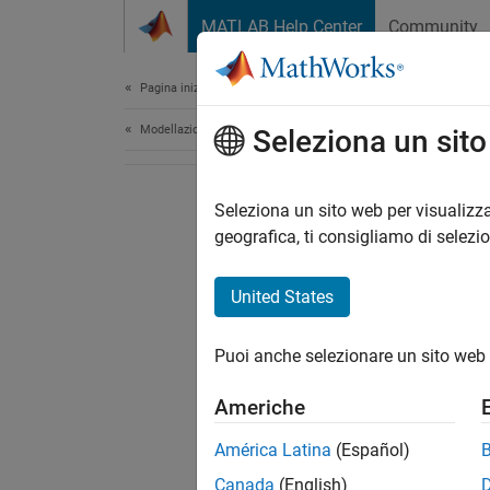
Vai al contenuto
MATLAB Help Center
Community
Document
Pagina iniziale della documentazione
Modellazione fisica
Seleziona un sit
Seleziona un sito web per visualizza
geografica, ti consigliamo di selezi
United States
Puoi anche selezionare un sito web 
Americhe
América Latina
(Español)
Canada
(English)