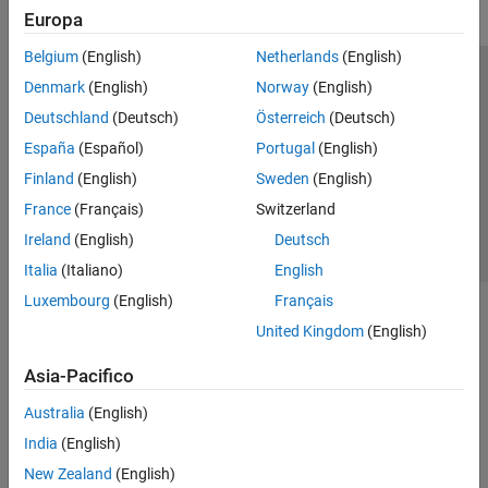
Europa
Belgium
(English)
Netherlands
(English)
Centro di fiducia
Marchi
Informativa sulla privacy
Denmark
(English)
Norway
(English)
Antipirateria
Stato dell'applicazione
Contatti
Deutschland
(Deutsch)
Österreich
(Deutsch)
© 1994-2026 The MathWorks, Inc.
España
(Español)
Portugal
(English)
Finland
(English)
Sweden
(English)
Seleziona u
Italia
France
(Français)
Switzerland
Ireland
(English)
Deutsch
Italia
(Italiano)
English
Luxembourg
(English)
Français
United Kingdom
(English)
Asia-Pacifico
Australia
(English)
India
(English)
New Zealand
(English)