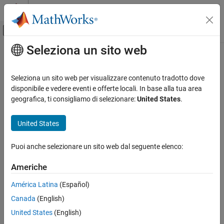
Vai al contenuto
MATLAB Help Center
Attiva/disattiva menu di navigazione off
Seleziona un sito web
Contenuto principale
Pagina iniziale della documentazione
Modellazione fisica
Seleziona un sito web per visualizzare contenuto tradotto dove
disponibile e vedere eventi e offerte locali. In base alla tua area
geografica, ti consigliamo di selezionare:
United States
.
How useful was this information?
United States
Puoi anche selezionare un sito web dal seguente elenco:
Americhe
América Latina
(Español)
Canada
(English)
United States
(English)