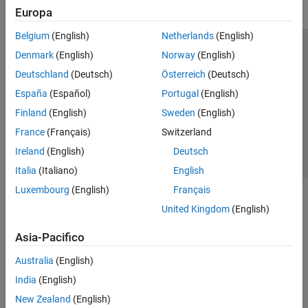
Europa
Belgium
(English)
Netherlands
(English)
Centro di fiducia
Marchi
Informativa sulla privacy
Denmark
(English)
Norway
(English)
Antipirateria
Stato dell'applicazione
Contatti
Deutschland
(Deutsch)
Österreich
(Deutsch)
© 1994-2026 The MathWorks, Inc.
España
(Español)
Portugal
(English)
Finland
(English)
Sweden
(English)
Seleziona u
Italia
France
(Français)
Switzerland
Ireland
(English)
Deutsch
Italia
(Italiano)
English
Luxembourg
(English)
Français
United Kingdom
(English)
Asia-Pacifico
Australia
(English)
India
(English)
New Zealand
(English)