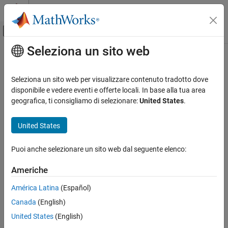
Vai al contenuto
MATLAB Help Center
Attiva/disattiva menu di navigazione off
Seleziona un sito web
Contenuto principale
Pagina iniziale della documentazione
Modellazione fisica
Seleziona un sito web per visualizzare contenuto tradotto dove
disponibile e vedere eventi e offerte locali. In base alla tua area
geografica, ti consigliamo di selezionare:
United States
.
How useful was this information?
United States
Puoi anche selezionare un sito web dal seguente elenco:
Americhe
América Latina
(Español)
Canada
(English)
United States
(English)