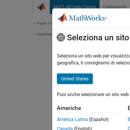
Vai al contenuto
MATLAB Help Center
Community
Document
Pagina iniziale della documentazione
Modellazione fisica
Seleziona un sit
Seleziona un sito web per visualizza
geografica, ti consigliamo di selezi
United States
Puoi anche selezionare un sito web 
Americhe
América Latina
(Español)
Canada
(English)