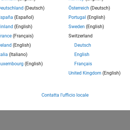
Deutschland
(Deutsch)
Österreich
(Deutsch)
España
(Español)
Portugal
(English)
inland
(English)
Sweden
(English)
rance
(Français)
Switzerland
reland
(English)
Deutsch
talia
(Italiano)
English
Luxembourg
(English)
Français
United Kingdom
(English)
Contatta l’ufficio locale