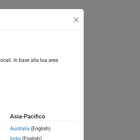
 linguaggio
Video
Risposte
ocali. In base alla tua area
ion?
Asia-Pacifico
Australia
(English)
India
(English)