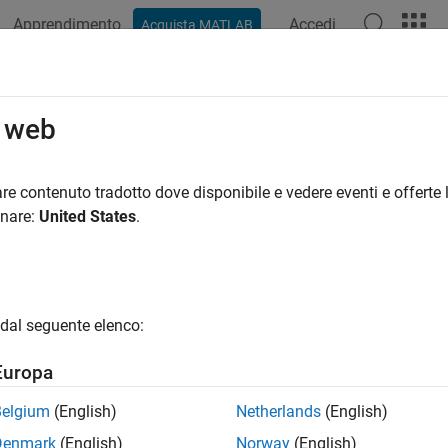
Apprendimento
Accedi
Acquista MATLAB
azione
Esempi
Funzioni
Blocchi
App
Sintassi del
o web
re contenuto tradotto dove disponibile e vedere eventi e offerte l
How useful was this informat
onare:
United States
.
dal seguente elenco:
Europa
Belgium
(English)
Netherlands
(English)
Denmark
(English)
Norway
(English)