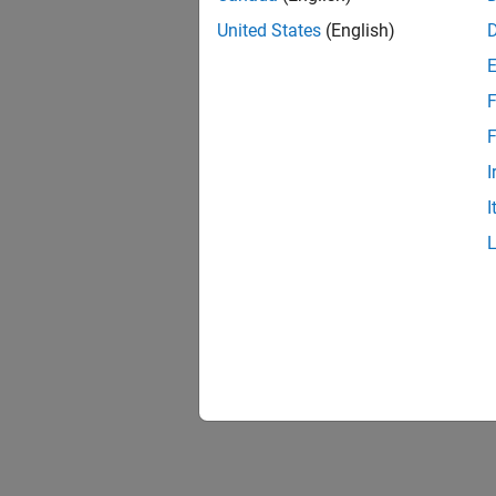
United States
(English)
F
F
I
I