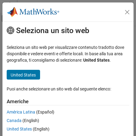
Vai al contenuto
MATLAB Help Center
Attiva/disattiva menu di navigazione off
Seleziona un sito web
Contenuto principale
Pagina iniziale della documentazione
Seleziona un sito web per visualizzare contenuto tradotto dove
disponibile e vedere eventi e offerte locali. In base alla tua area
How useful was this information?
geografica, ti consigliamo di selezionare:
United States
.
United States
Puoi anche selezionare un sito web dal seguente elenco:
Americhe
América Latina
(Español)
Canada
(English)
United States
(English)