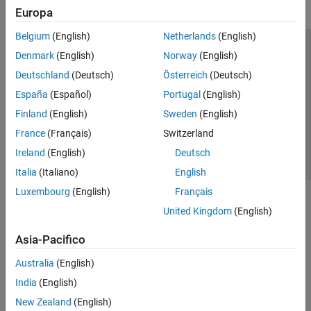
Europa
Belgium
(English)
Netherlands
(English)
Centro di fiducia
Marchi
Informativa sulla privacy
Denmark
(English)
Norway
(English)
Antipirateria
Stato dell'applicazione
Contatti
Deutschland
(Deutsch)
Österreich
(Deutsch)
© 1994-2026 The MathWorks, Inc.
España
(Español)
Portugal
(English)
Finland
(English)
Sweden
(English)
Seleziona u
Italia
France
(Français)
Switzerland
Ireland
(English)
Deutsch
Italia
(Italiano)
English
Luxembourg
(English)
Français
United Kingdom
(English)
Asia-Pacifico
Australia
(English)
India
(English)
New Zealand
(English)