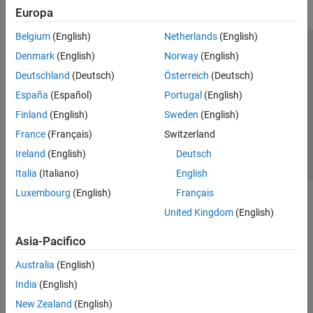
Europa
Belgium
(English)
Netherlands
(English)
Centro di fiducia
Marchi
Informativa sulla privacy
Denmark
(English)
Norway
(English)
Antipirateria
Stato dell'applicazione
Contatti
Deutschland
(Deutsch)
Österreich
(Deutsch)
© 1994-2026 The MathWorks, Inc.
España
(Español)
Portugal
(English)
Finland
(English)
Sweden
(English)
Seleziona u
Italia
France
(Français)
Switzerland
Ireland
(English)
Deutsch
Italia
(Italiano)
English
Luxembourg
(English)
Français
United Kingdom
(English)
Asia-Pacifico
Australia
(English)
India
(English)
New Zealand
(English)