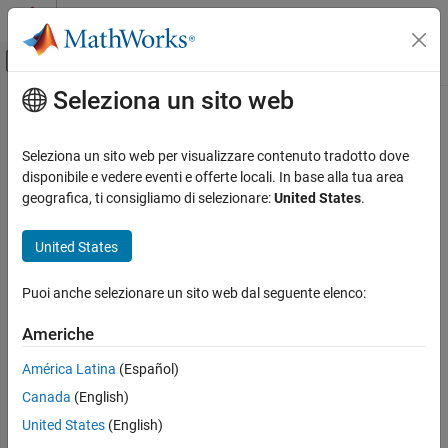
Vai al contenuto
MATLAB Help Center
Attiva/disattiva menu di navigazione off
Seleziona un sito web
Contenuto principale
Pagina iniziale della documentazione
Seleziona un sito web per visualizzare contenuto tradotto dove
disponibile e vedere eventi e offerte locali. In base alla tua area
How useful was this information?
geografica, ti consigliamo di selezionare:
United States
.
United States
Puoi anche selezionare un sito web dal seguente elenco:
Americhe
América Latina
(Español)
Canada
(English)
United States
(English)