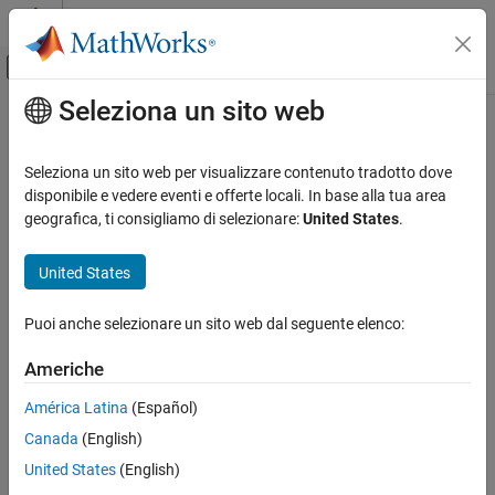
Vai al contenuto
MATLAB Help Center
Attiva/disattiva menu di navigazione off
Seleziona un sito web
Contenuto principale
Pagina iniziale della documentazione
Seleziona un sito web per visualizzare contenuto tradotto dove
disponibile e vedere eventi e offerte locali. In base alla tua area
How useful was this information?
geografica, ti consigliamo di selezionare:
United States
.
United States
Puoi anche selezionare un sito web dal seguente elenco:
Americhe
América Latina
(Español)
Canada
(English)
United States
(English)