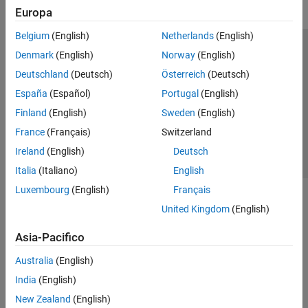
Europa
Belgium
(English)
Netherlands
(English)
Centro di fiducia
Marchi
Informativa sulla privacy
Denmark
(English)
Norway
(English)
Antipirateria
Stato dell'applicazione
Contatti
Deutschland
(Deutsch)
Österreich
(Deutsch)
© 1994-2026 The MathWorks, Inc.
España
(Español)
Portugal
(English)
Finland
(English)
Sweden
(English)
Seleziona u
Italia
France
(Français)
Switzerland
Ireland
(English)
Deutsch
Italia
(Italiano)
English
Luxembourg
(English)
Français
United Kingdom
(English)
Asia-Pacifico
Australia
(English)
India
(English)
New Zealand
(English)