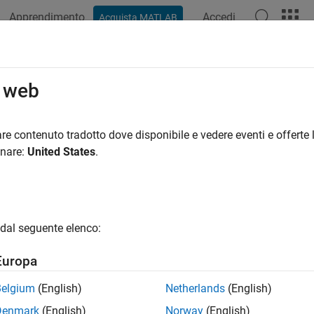
Apprendimento
Accedi
Acquista MATLAB
azione
Esempi
Funzioni
Blocchi
App
Video
R
o web
re contenuto tradotto dove disponibile e vedere eventi e offerte l
How useful was this informat
onare:
United States
.
dal seguente elenco:
Europa
Belgium
(English)
Netherlands
(English)
Denmark
(English)
Norway
(English)