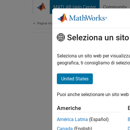
Vai al contenuto
MATLAB Help Center
Community
Document
Pagina iniziale della documentazione
Seleziona un sit
Seleziona un sito web per visualizza
geografica, ti consigliamo di selezi
United States
Puoi anche selezionare un sito web 
Americhe
América Latina
(Español)
Canada
(English)