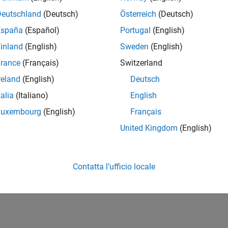
Deutschland
(Deutsch)
Österreich
(Deutsch)
España
(Español)
Portugal
(English)
inland
(English)
Sweden
(English)
rance
(Français)
Switzerland
reland
(English)
Deutsch
talia
(Italiano)
English
Luxembourg
(English)
Français
United Kingdom
(English)
Contatta l’ufficio locale