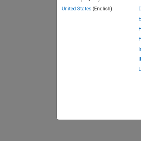
United States
(English)
F
F
I
I