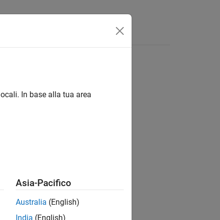
isposte
ocali. In base alla tua area
ion?
Asia-Pacifico
Australia
(English)
India
(English)