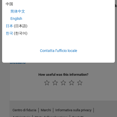
中国
Model Advisor Checks for JMAAB Modeling Guidelines
(Simulink
Check)
简体中文
Purpose of the Guidelines and Template
English
Considerations for Applying Guidelines to a Project
日本
(日本語)
Considerations for Determining Guideline Operation Rules
한국
(한국어)
Understanding Model Architecture
Using Simulink and Stateflow in Modeling
Contatta l’ufficio locale
Usage Patterns
Glossario
How useful was this information?
Centro di fiducia
Marchi
Informativa sulla privacy