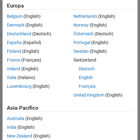
Model Advisor per verificare la conformità a una linea guida. Per
Europa
ulteriori informazioni, vedere:
Model Advisor Checks for MAB
Modeling Guidelines
e
Model Advisor Checks for JMAAB Modeling
Belgium
(English)
Netherlands
(English)
Guidelines
.
Denmark
(English)
Norway
(English)
Deutschland
(Deutsch)
Österreich
(Deutsch)
Categorie
España
(Español)
Portugal
(English)
Convenzioni di denominazione
Finland
(English)
Sweden
(English)
Nomi di linee del segnale, blocchi e sottosistemi
France
(Français)
Switzerland
Simulink
Ireland
(English)
Deutsch
Aspetto del diagramma del modello di Simulink, segnali, blocchi e
schemi di modellazione
Italia
(Italiano)
English
Stateflow
Luxembourg
(English)
Français
Aspetto del grafico di Stateflow, dati e operazioni, eventi e schemi
United Kingdom
(English)
MATLAB
®
Aspetto, dati, schemi e utilizzo della funzione MATLAB
Asia-Pacifico
Australia
(English)
Informazioni complementari
India
(English)
Model Advisor Checks for MAB Modeling Guidelines
(Simulink
New Zealand
(English)
Check)