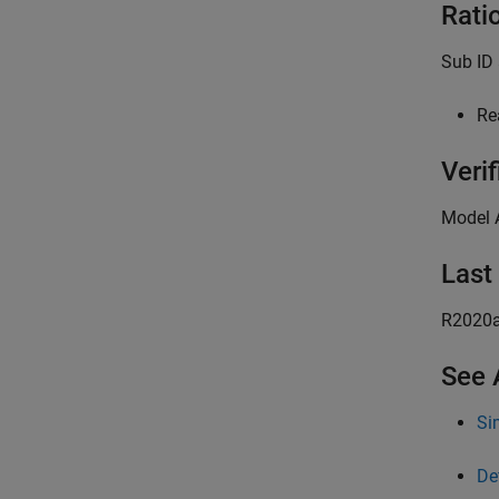
Rati
Sub ID 
Re
Verif
Model 
Last
R2020
See 
Si
De