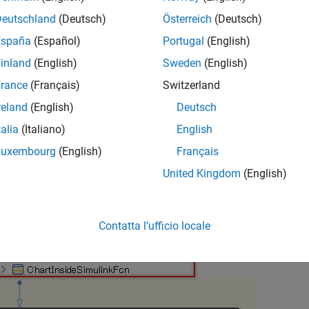
LAB
Versions
Deutschland
(Deutsch)
Österreich
(Deutsch)
España
(Español)
Portugal
(English)
inland
(English)
Sweden
(English)
rance
(Français)
Switzerland
reland
(English)
Deutsch
D a
talia
(Italiano)
English
ow blocks shall not be used in
Simulink Function
blocks that are
Luxembourg
(English)
Français
 Parameter
United Kingdom
(English)
licable
e — Incorrect
Contatta l’ufficio locale