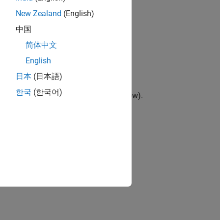
New Zealand
(English)
中国
简体中文
English
日本
(日本語)
한국
(한국어)
 included in a Stateflow
Chart
(Stateflow)
.