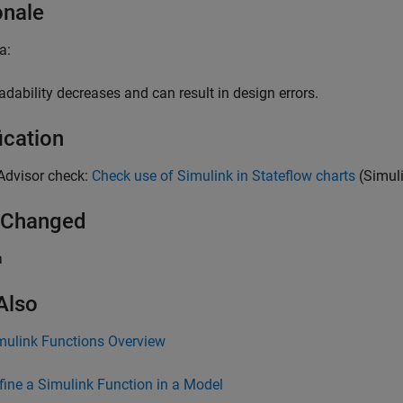
onale
a:
adability decreases and can result in design errors.
ication
Advisor check:
Check use of Simulink in Stateflow charts
(Simul
 Changed
a
Also
mulink Functions Overview
fine a Simulink Function in a Model