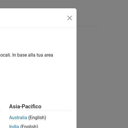
Answers
ns in Chart blocks
ocali. In base alla tua area
®
nd Stateflow
Asia-Pacifico
Australia
(English)
India
(English)