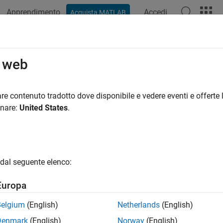
Apprendimento
Accedi
Acquista MATLAB
azione
Esempi
Funzioni
Blocchi
App
Videos
039: Limitation on Simulink functio
o web
eline Publication
re contenuto tradotto dove disponibile e vedere eventi e offerte l
onare:
United States
.
®
®
l Algorithm Modeling Guidelines - Using MATLAB
, Simulink
, a
rsion 6.0
dal seguente elenco:
ID Recommendations
Europa
-MAAB — a
Belgium
(English)
Netherlands
(English)
AAB — a
Denmark
(English)
Norway
(English)