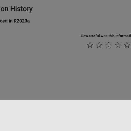
ion History
uced in R2020a
How useful was this informat
tipirateria
Stato dell'applicazione
Contatti