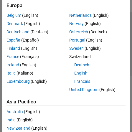
Europa
Belgium
(English)
Netherlands
(English)
Centro di fiducia
Marchi
Informativa sulla privacy
Denmark
(English)
Norway
(English)
Antipirateria
Stato dell'applicazione
Contatti
Deutschland
(Deutsch)
Österreich
(Deutsch)
© 1994-2026 The MathWorks, Inc.
España
(Español)
Portugal
(English)
Finland
(English)
Sweden
(English)
Seleziona u
Italia
France
(Français)
Switzerland
Ireland
(English)
Deutsch
Italia
(Italiano)
English
Luxembourg
(English)
Français
United Kingdom
(English)
Asia-Pacifico
Australia
(English)
India
(English)
New Zealand
(English)