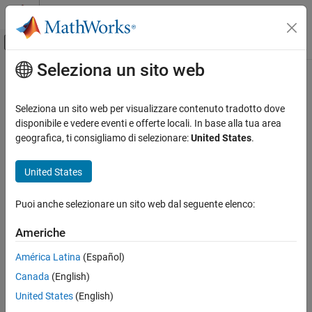
Vai al contenuto
MATLAB Help Center
Attiva/disattiva menu di navigazione off
Seleziona un sito web
Contenuto principale
Pagina iniziale della documentazione
Seleziona un sito web per visualizzare contenuto tradotto dove
disponibile e vedere eventi e offerte locali. In base alla tua area
geografica, ti consigliamo di selezionare:
United States
.
How useful was this information?
United States
Puoi anche selezionare un sito web dal seguente elenco:
Americhe
América Latina
(Español)
Canada
(English)
United States
(English)