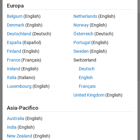
Europa
Belgium
(English)
Netherlands
(English)
Centro di fiducia
Marchi
Informativa sulla privacy
Denmark
(English)
Norway
(English)
Antipirateria
Stato dell'applicazione
Contatti
Deutschland
(Deutsch)
Österreich
(Deutsch)
© 1994-2026 The MathWorks, Inc.
España
(Español)
Portugal
(English)
Finland
(English)
Sweden
(English)
Seleziona u
Italia
France
(Français)
Switzerland
Ireland
(English)
Deutsch
Italia
(Italiano)
English
Luxembourg
(English)
Français
United Kingdom
(English)
Asia-Pacifico
Australia
(English)
India
(English)
New Zealand
(English)