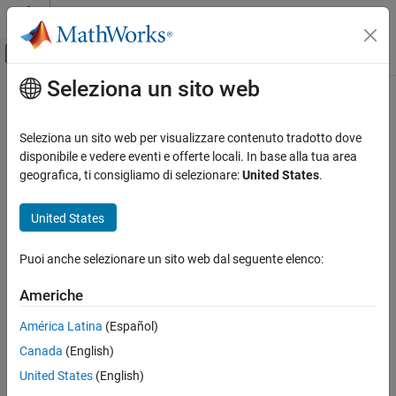
Vai al contenuto
MATLAB Help Center
Attiva/disattiva menu di navigazione off
Seleziona un sito web
Contenuto principale
Pagina iniziale della documentazione
Seleziona un sito web per visualizzare contenuto tradotto dove
disponibile e vedere eventi e offerte locali. In base alla tua area
geografica, ti consigliamo di selezionare:
United States
.
How useful was this information?
United States
Puoi anche selezionare un sito web dal seguente elenco:
Americhe
América Latina
(Español)
Canada
(English)
United States
(English)