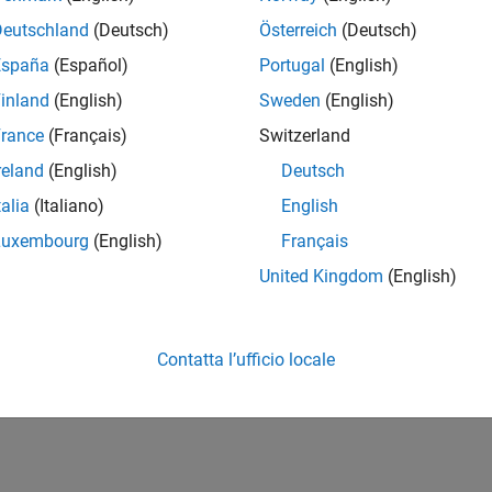
Deutschland
(Deutsch)
Österreich
(Deutsch)
España
(Español)
Portugal
(English)
inland
(English)
Sweden
(English)
rance
(Français)
Switzerland
reland
(English)
Deutsch
talia
(Italiano)
English
Luxembourg
(English)
Français
United Kingdom
(English)
Contatta l’ufficio locale