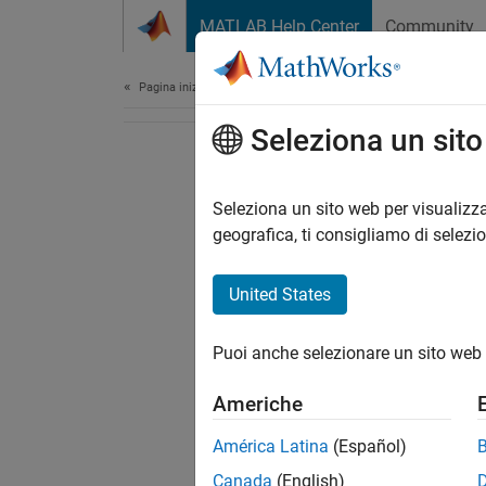
Vai al contenuto
MATLAB Help Center
Community
Document
Pagina iniziale della documentazione
Seleziona un sit
Seleziona un sito web per visualizza
geografica, ti consigliamo di selezi
United States
Puoi anche selezionare un sito web 
Americhe
América Latina
(Español)
Canada
(English)