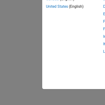
United States
(English)
F
F
I
I