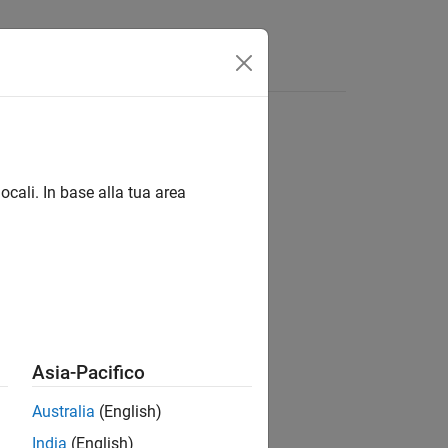
isposte
ocali. In base alla tua area
ion?
Asia-Pacifico
Australia
(English)
India
(English)