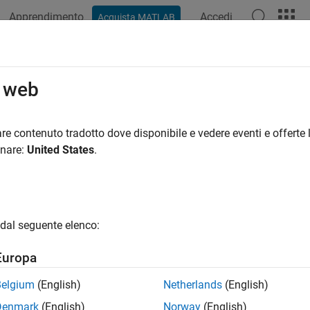
Apprendimento
Accedi
Acquista MATLAB
azione
Esempi
Funzioni
Blocchi
App
Video
R
o web
re contenuto tradotto dove disponibile e vedere eventi e offerte l
How useful was this informat
onare:
United States
.
dal seguente elenco:
Europa
Belgium
(English)
Netherlands
(English)
Denmark
(English)
Norway
(English)