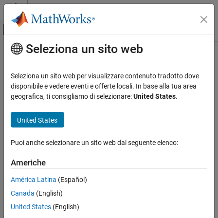
Vai al contenuto
MATLAB Help Center
Attiva/disattiva menu di navigazione off
Seleziona un sito web
Contenuto principale
Pagina iniziale della documentazione
Seleziona un sito web per visualizzare contenuto tradotto dove
disponibile e vedere eventi e offerte locali. In base alla tua area
geografica, ti consigliamo di selezionare:
United States
.
How useful was this information?
United States
Puoi anche selezionare un sito web dal seguente elenco:
Americhe
América Latina
(Español)
Canada
(English)
United States
(English)