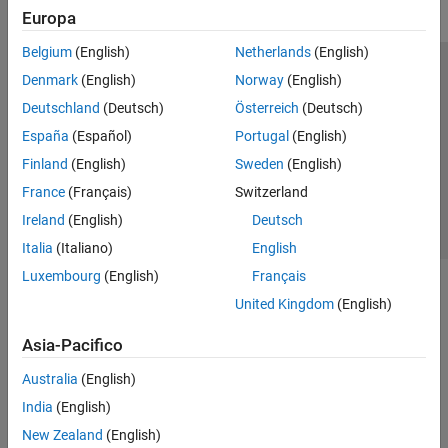
Europa
Belgium
(English)
Netherlands
(English)
Centro di fiducia
Marchi
Informativa sulla privacy
Denmark
(English)
Norway
(English)
Antipirateria
Stato dell'applicazione
Contatti
Deutschland
(Deutsch)
Österreich
(Deutsch)
© 1994-2026 The MathWorks, Inc.
España
(Español)
Portugal
(English)
Finland
(English)
Sweden
(English)
Seleziona u
Italia
France
(Français)
Switzerland
Ireland
(English)
Deutsch
Italia
(Italiano)
English
Luxembourg
(English)
Français
United Kingdom
(English)
Asia-Pacifico
Australia
(English)
India
(English)
New Zealand
(English)