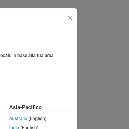
isposte
ocali. In base alla tua area
ion?
Asia-Pacifico
Australia
(English)
India
(English)