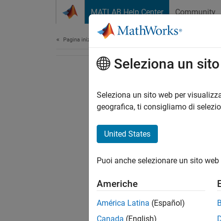
Vai al contenuto
MATLAB Help Center
Community
Document
Pagina iniziale della documentazione
Seleziona un sit
Seleziona un sito web per visualizza
geografica, ti consigliamo di selezi
United States
Puoi anche selezionare un sito web 
Americhe
América Latina
(Español)
Canada
(English)