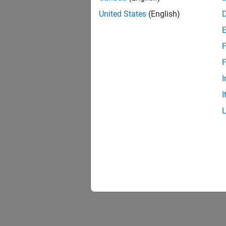
United States
(English)
F
F
I
I