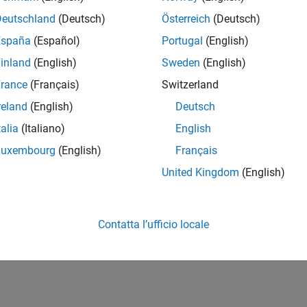
Deutschland
(Deutsch)
Österreich
(Deutsch)
España
(Español)
Portugal
(English)
inland
(English)
Sweden
(English)
rance
(Français)
Switzerland
reland
(English)
Deutsch
talia
(Italiano)
English
Luxembourg
(English)
Français
United Kingdom
(English)
Contatta l’ufficio locale