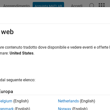
Apprendimento
Accedi
Acquista MATLAB
azione
Esempi
Funzioni
Blocchi
App
Video
R
o web
re contenuto tradotto dove disponibile e vedere eventi e offerte l
How useful was this informat
onare:
United States
.
dal seguente elenco:
Europa
Belgium
(English)
Netherlands
(English)
Denmark
(English)
Norway
(English)