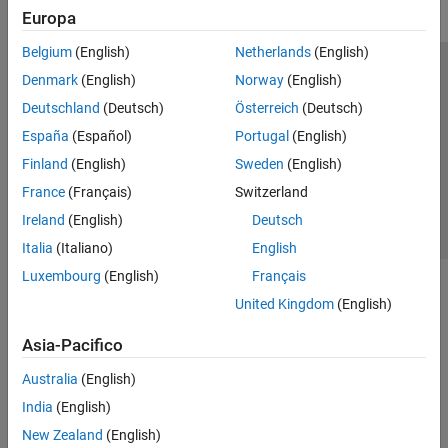
Europa
Belgium
(English)
Netherlands
(English)
Centro di fiducia
Marchi
Informativa sulla privacy
Denmark
(English)
Norway
(English)
Antipirateria
Stato dell'applicazione
Contatti
Deutschland
(Deutsch)
Österreich
(Deutsch)
© 1994-2026 The MathWorks, Inc.
España
(Español)
Portugal
(English)
Finland
(English)
Sweden
(English)
Seleziona u
Italia
France
(Français)
Switzerland
Ireland
(English)
Deutsch
Italia
(Italiano)
English
Luxembourg
(English)
Français
United Kingdom
(English)
Asia-Pacifico
Australia
(English)
India
(English)
New Zealand
(English)