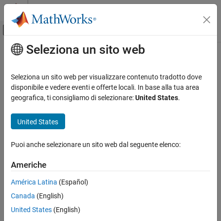
Vai al contenuto
MATLAB Help Center
Attiva/disattiva menu di navigazione off
Seleziona un sito web
Contenuto principale
Pagina iniziale della documentazione
Seleziona un sito web per visualizzare contenuto tradotto dove
disponibile e vedere eventi e offerte locali. In base alla tua area
geografica, ti consigliamo di selezionare:
United States
.
How useful was this information?
United States
Puoi anche selezionare un sito web dal seguente elenco:
Americhe
América Latina
(Español)
Canada
(English)
United States
(English)