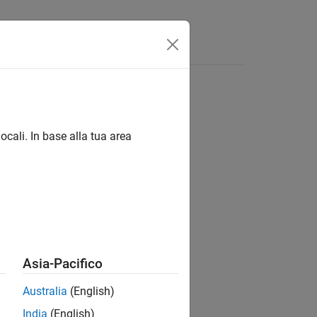
isposte
ocali. In base alla tua area
ion?
Asia-Pacifico
Australia
(English)
India
(English)