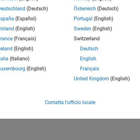
Deutschland
(Deutsch)
Österreich
(Deutsch)
España
(Español)
Portugal
(English)
inland
(English)
Sweden
(English)
rance
(Français)
Switzerland
reland
(English)
Deutsch
talia
(Italiano)
English
Luxembourg
(English)
Français
United Kingdom
(English)
Contatta l’ufficio locale