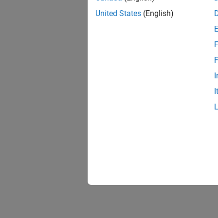
United States
(English)
F
F
I
I