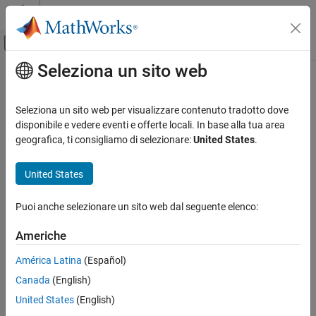
Vai al contenuto
MATLAB Help Center
Attiva/disattiva menu di navigazione off
Seleziona un sito web
Contenuto principale
Pagina iniziale della documentazione
Seleziona un sito web per visualizzare contenuto tradotto dove
disponibile e vedere eventi e offerte locali. In base alla tua area
geografica, ti consigliamo di selezionare:
United States
.
How useful was this information?
United States
Puoi anche selezionare un sito web dal seguente elenco:
Americhe
América Latina
(Español)
Canada
(English)
United States
(English)