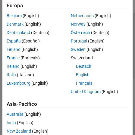
Europa
Belgium
(English)
Netherlands
(English)
Centro di fiducia
Marchi
Informativa sulla privacy
Denmark
(English)
Norway
(English)
Antipirateria
Stato dell'applicazione
Contatti
Deutschland
(Deutsch)
Österreich
(Deutsch)
© 1994-2026 The MathWorks, Inc.
España
(Español)
Portugal
(English)
Finland
(English)
Sweden
(English)
Seleziona u
Italia
France
(Français)
Switzerland
Ireland
(English)
Deutsch
Italia
(Italiano)
English
Luxembourg
(English)
Français
United Kingdom
(English)
Asia-Pacifico
Australia
(English)
India
(English)
New Zealand
(English)