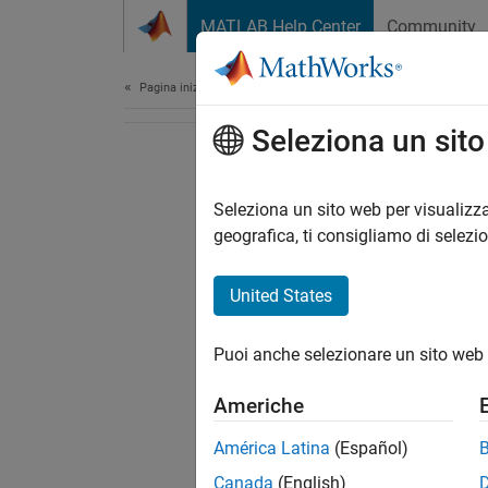
Vai al contenuto
MATLAB Help Center
Community
Document
Pagina iniziale della documentazione
Seleziona un sit
Seleziona un sito web per visualizza
geografica, ti consigliamo di selezi
United States
Puoi anche selezionare un sito web 
Americhe
América Latina
(Español)
Canada
(English)