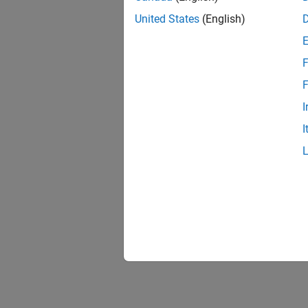
United States
(English)
F
F
I
I