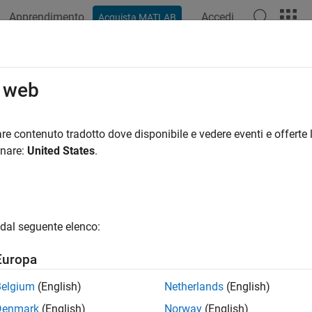
Apprendimento
Accedi
Acquista MATLAB
azione
Esempi
Funzioni
Blocchi
App
Video
R
o web
re contenuto tradotto dove disponibile e vedere eventi e offerte l
How useful was this informat
onare:
United States
.
dal seguente elenco:
Europa
Belgium
(English)
Netherlands
(English)
Denmark
(English)
Norway
(English)