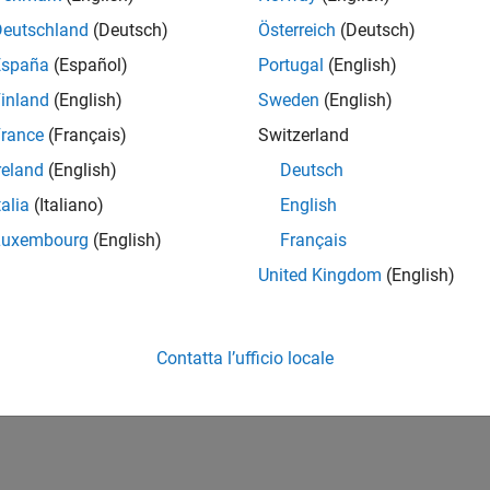
Deutschland
(Deutsch)
Österreich
(Deutsch)
España
(Español)
Portugal
(English)
inland
(English)
Sweden
(English)
rance
(Français)
Switzerland
reland
(English)
Deutsch
talia
(Italiano)
English
Luxembourg
(English)
Français
United Kingdom
(English)
Contatta l’ufficio locale