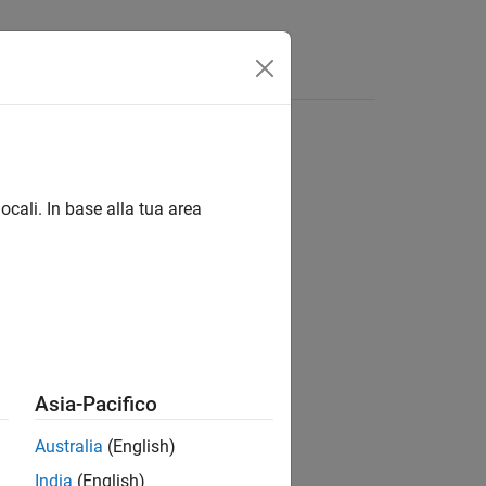
isposte
ocali. In base alla tua area
ion?
Asia-Pacifico
Australia
(English)
India
(English)