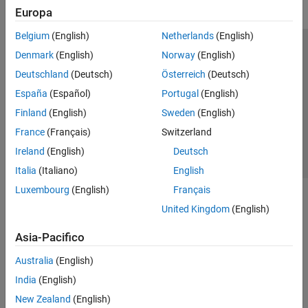
Europa
Belgium
(English)
Netherlands
(English)
Centro di fiducia
Marchi
Informativa sulla privacy
Denmark
(English)
Norway
(English)
Antipirateria
Stato dell'applicazione
Contatti
Deutschland
(Deutsch)
Österreich
(Deutsch)
© 1994-2026 The MathWorks, Inc.
España
(Español)
Portugal
(English)
Finland
(English)
Sweden
(English)
Seleziona u
Italia
France
(Français)
Switzerland
Ireland
(English)
Deutsch
Italia
(Italiano)
English
Luxembourg
(English)
Français
United Kingdom
(English)
Asia-Pacifico
Australia
(English)
India
(English)
New Zealand
(English)