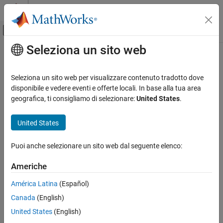
Vai al contenuto
MATLAB Help Center
Attiva/disattiva menu di navigazione off
Seleziona un sito web
Contenuto principale
Pagina iniziale della documentazione
Seleziona un sito web per visualizzare contenuto tradotto dove
disponibile e vedere eventi e offerte locali. In base alla tua area
geografica, ti consigliamo di selezionare:
United States
.
How useful was this information?
United States
Puoi anche selezionare un sito web dal seguente elenco:
Americhe
América Latina
(Español)
Canada
(English)
United States
(English)