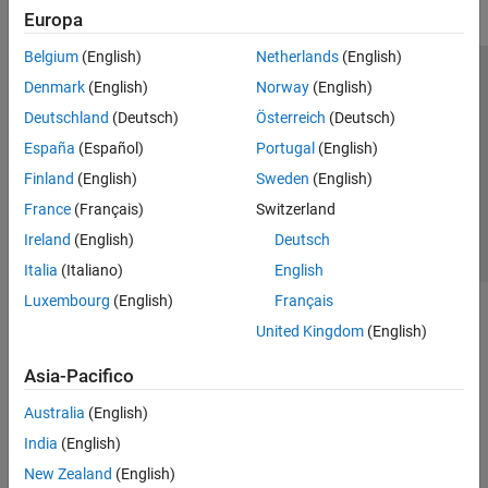
Europa
Belgium
(English)
Netherlands
(English)
Centro di fiducia
Marchi
Informativa sulla privacy
Denmark
(English)
Norway
(English)
Antipirateria
Stato dell'applicazione
Contatti
Deutschland
(Deutsch)
Österreich
(Deutsch)
© 1994-2026 The MathWorks, Inc.
España
(Español)
Portugal
(English)
Finland
(English)
Sweden
(English)
Seleziona u
Italia
France
(Français)
Switzerland
Ireland
(English)
Deutsch
Italia
(Italiano)
English
Luxembourg
(English)
Français
United Kingdom
(English)
Asia-Pacifico
Australia
(English)
India
(English)
New Zealand
(English)