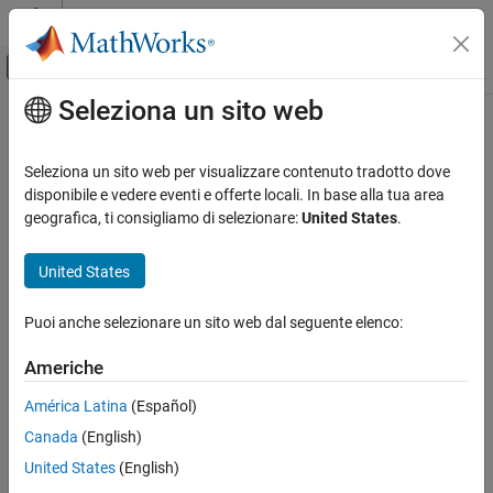
Vai al contenuto
MATLAB Help Center
Attiva/disattiva menu di navigazione off
Seleziona un sito web
Contenuto principale
Pagina iniziale della documentazione
Seleziona un sito web per visualizzare contenuto tradotto dove
disponibile e vedere eventi e offerte locali. In base alla tua area
geografica, ti consigliamo di selezionare:
United States
.
How useful was this information?
United States
Puoi anche selezionare un sito web dal seguente elenco:
Americhe
América Latina
(Español)
Canada
(English)
United States
(English)