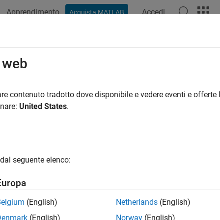
Apprendimento
Accedi
Acquista MATLAB
azione
Esempi
Funzioni
Blocchi
App
Video
R
o web
re contenuto tradotto dove disponibile e vedere eventi e offerte l
How useful was this informat
onare:
United States
.
dal seguente elenco:
Europa
Belgium
(English)
Netherlands
(English)
Denmark
(English)
Norway
(English)