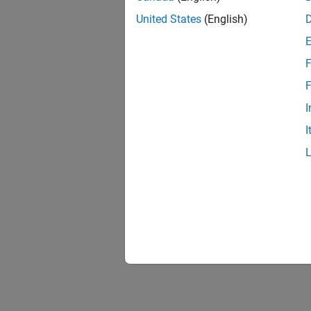
United States
(English)
F
F
I
I