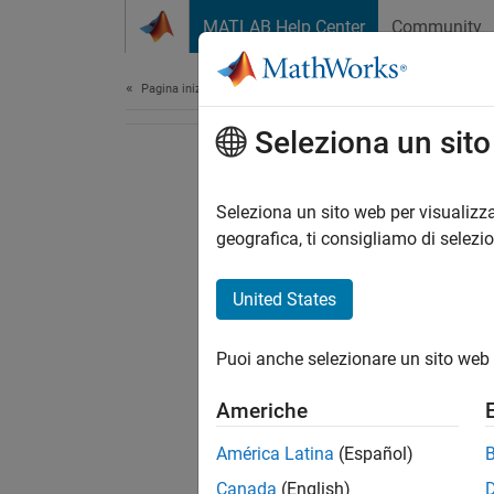
Vai al contenuto
MATLAB Help Center
Community
Document
Pagina iniziale della documentazione
Seleziona un sit
Seleziona un sito web per visualizza
geografica, ti consigliamo di selezi
United States
Puoi anche selezionare un sito web 
Americhe
América Latina
(Español)
Canada
(English)