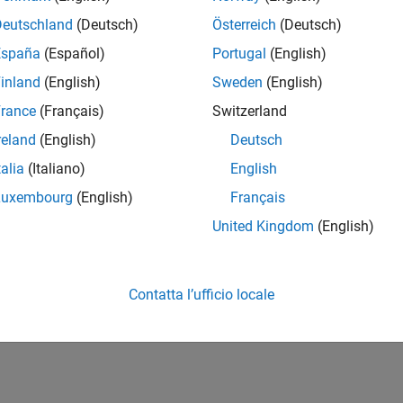
Deutschland
(Deutsch)
Österreich
(Deutsch)
España
(Español)
Portugal
(English)
inland
(English)
Sweden
(English)
rance
(Français)
Switzerland
reland
(English)
Deutsch
talia
(Italiano)
English
Luxembourg
(English)
Français
United Kingdom
(English)
Contatta l’ufficio locale