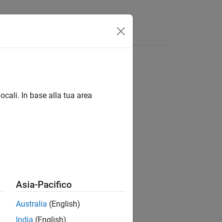
isposte
ocali. In base alla tua area
ion?
Asia-Pacifico
Australia
(English)
India
(English)