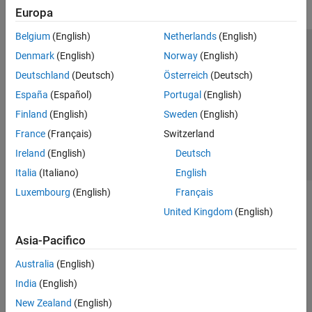
Europa
Belgium
(English)
Netherlands
(English)
Centro di fiducia
Marchi
Informativa sulla privacy
Denmark
(English)
Norway
(English)
Antipirateria
Stato dell'applicazione
Contatti
Deutschland
(Deutsch)
Österreich
(Deutsch)
© 1994-2026 The MathWorks, Inc.
España
(Español)
Portugal
(English)
Finland
(English)
Sweden
(English)
Seleziona u
Italia
France
(Français)
Switzerland
Ireland
(English)
Deutsch
Italia
(Italiano)
English
Luxembourg
(English)
Français
United Kingdom
(English)
Asia-Pacifico
Australia
(English)
India
(English)
New Zealand
(English)