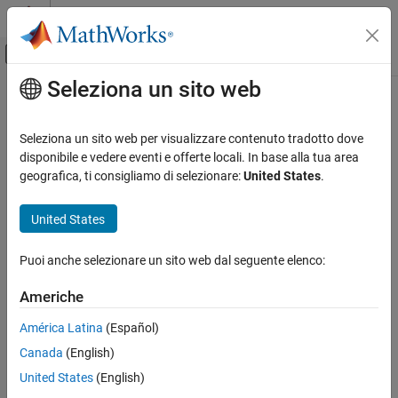
Vai al contenuto
MATLAB Help Center
Attiva/disattiva menu di navigazione off
Seleziona un sito web
Contenuto principale
Pagina iniziale della documentazione
Seleziona un sito web per visualizzare contenuto tradotto dove
disponibile e vedere eventi e offerte locali. In base alla tua area
geografica, ti consigliamo di selezionare:
United States
.
How useful was this information?
United States
Puoi anche selezionare un sito web dal seguente elenco:
Americhe
América Latina
(Español)
Canada
(English)
United States
(English)