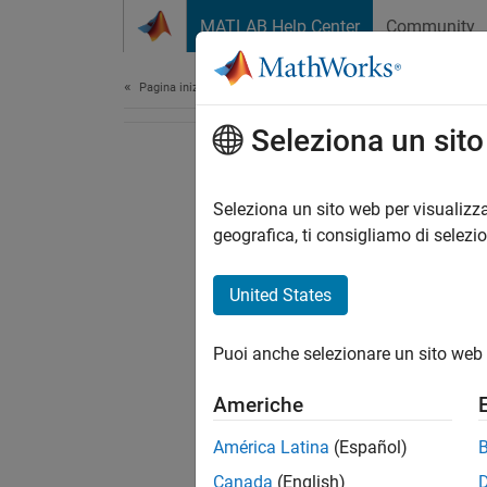
Vai al contenuto
MATLAB Help Center
Community
Document
Pagina iniziale della documentazione
Seleziona un sit
Seleziona un sito web per visualizza
geografica, ti consigliamo di selezi
United States
Puoi anche selezionare un sito web 
Americhe
América Latina
(Español)
Canada
(English)