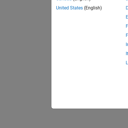
United States
(English)
F
F
I
I