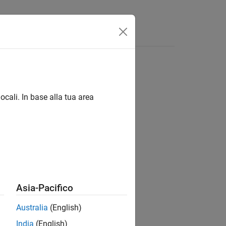
isposte
ocali. In base alla tua area
ion?
Asia-Pacifico
Australia
(English)
India
(English)