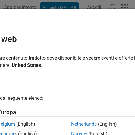
Apprendimento
Accedi
Acquista MATLAB
azione
Esempi
Funzioni
Blocchi
App
Video
R
o web
re contenuto tradotto dove disponibile e vedere eventi e offerte l
How useful was this informat
onare:
United States
.
dal seguente elenco:
Europa
Belgium
(English)
Netherlands
(English)
Denmark
(English)
Norway
(English)