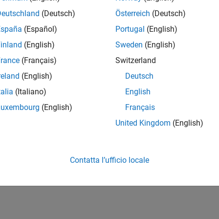
Deutschland
(Deutsch)
Österreich
(Deutsch)
España
(Español)
Portugal
(English)
inland
(English)
Sweden
(English)
rance
(Français)
Switzerland
reland
(English)
Deutsch
talia
(Italiano)
English
Luxembourg
(English)
Français
United Kingdom
(English)
Contatta l’ufficio locale