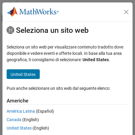
Vai al contenuto
MATLAB Help Center
Attiva/disattiva menu di navigazione off
Seleziona un sito web
Contenuto principale
Pagina iniziale della documentazione
Seleziona un sito web per visualizzare contenuto tradotto dove
disponibile e vedere eventi e offerte locali. In base alla tua area
geografica, ti consigliamo di selezionare:
United States
.
How useful was this information?
United States
Puoi anche selezionare un sito web dal seguente elenco:
Americhe
América Latina
(Español)
Canada
(English)
United States
(English)