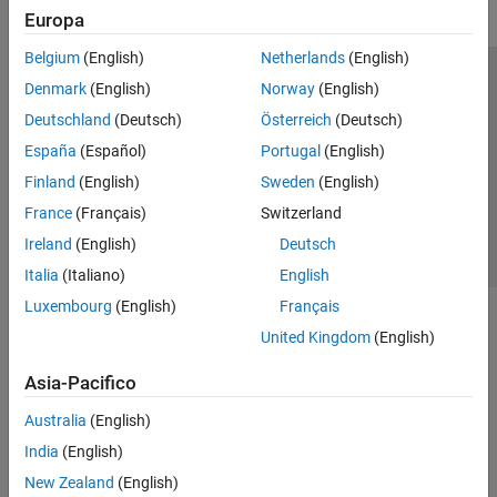
Europa
Belgium
(English)
Netherlands
(English)
Centro di fiducia
Marchi
Informativa sulla privacy
Denmark
(English)
Norway
(English)
Antipirateria
Stato dell'applicazione
Contatti
Deutschland
(Deutsch)
Österreich
(Deutsch)
© 1994-2026 The MathWorks, Inc.
España
(Español)
Portugal
(English)
Finland
(English)
Sweden
(English)
Seleziona u
Italia
France
(Français)
Switzerland
Ireland
(English)
Deutsch
Italia
(Italiano)
English
Luxembourg
(English)
Français
United Kingdom
(English)
Asia-Pacifico
Australia
(English)
India
(English)
New Zealand
(English)