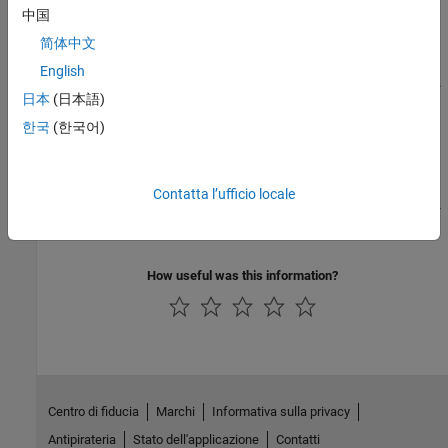
中国
Construct the code to create an S-function.
简体中文
S-Function Concepts
English
Learn key concepts needed to write different types of S-functions.
日本
(日本語)
S-Function Callback Methods
한국
(한국어)
Implement S-function callback methods.
S-Function Features and Limitations
Contatta l’ufficio locale
Compare and contrast features supported by different types of S-
function implementations.
How useful was this information?
Centro di fiducia
Marchi
Informativa sulla privacy
Antipirateria
Stato dell'applicazione
Contatti