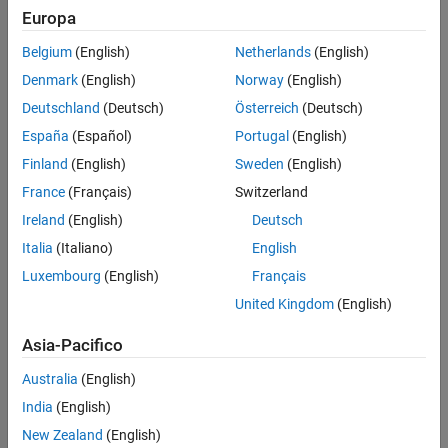
®
The Simulink
unit identifier for the signal region.
Languages
Europa
See Also
Description
Belgium
(English)
Netherlands
(English)
Version History
Denmark
(English)
Norway
(English)
Returns the Simulink unit identifier for the signal region.
Deutschland
(Deutsch)
Österreich
(Deutsch)
Languages
España
(Español)
Portugal
(English)
Finland
(English)
Sweden
(English)
C, C++
France
(Français)
Switzerland
See Also
Ireland
(English)
Deutsch
Italia
(Italiano)
English
|
|
|
gsr_Complex
gsr_DataType
gsr_DataTypeSize
gsr_NumDims
Luxembourg
(English)
Français
Version History
United Kingdom
(English)
Introduced in R2019a
Asia-Pacifico
How useful was this information?
Australia
(English)
India
(English)
New Zealand
(English)