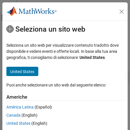
Vai al contenuto
MATLAB Help Center
Attiva/disattiva menu di navigazione off
Seleziona un sito web
Contenuto principale
Pagina iniziale della documentazione
gsr_Unit
Simulink
Seleziona un sito web per visualizzare contenuto tradotto dove
Block and Blockset Authoring
Get the
Simulink
unit identifier for a signal region
disponibile e vedere eventi e offerte locali. In base alla tua area
Author Block Algorithms
geografica, ti consigliamo di selezionare:
United States
.
Syntax
Author Blocks Using C/C++
Author Blocks Using C MEX S-Functions
United States
UnitId gsr_Unit(SL_SigRegion *reg)
Configure C/C++ S-Function Features
Puoi anche selezionare un sito web dal seguente elenco:
gsr_Unit
Arguments
Americhe
ON THIS PAGE
reg
Syntax
América Latina
(Español)
Signal region.
Arguments
Canada
(English)
Returns
Returns
United States
(English)
Description