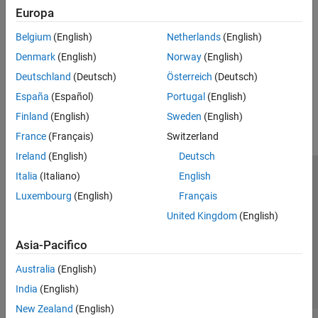
Europa
Version History
Belgium
(English)
Netherlands
(English)
Introduced in R2007b
Denmark
(English)
Norway
(English)
Deutschland
(Deutsch)
Österreich
(Deutsch)
How useful was this information?
España
(Español)
Portugal
(English)
Finland
(English)
Sweden
(English)
France
(Français)
Switzerland
Ireland
(English)
Deutsch
Italia
(Italiano)
English
Centro di fiducia
Marchi
Informativa sulla privacy
Luxembourg
(English)
Français
Antipirateria
Stato dell'applicazione
Contatti
United Kingdom
(English)
© 1994-2026 The MathWorks, Inc.
Asia-Pacifico
Seleziona u
Italia
Australia
(English)
India
(English)
New Zealand
(English)