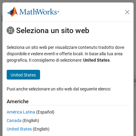
Vai al contenuto
MATLAB Help Center
Attiva/disattiva menu di navigazione off
Seleziona un sito web
Contenuto principale
Pagina iniziale della documentazione
ssCallSigListDestroyFcn
Simulink
Seleziona un sito web per visualizzare contenuto tradotto dove
Block and Blockset Authoring
Invoke the signal list destruction function for an S-function
disponibile e vedere eventi e offerte locali. In base alla tua area
Author Block Algorithms
geografica, ti consigliamo di selezionare:
United States
.
Syntax
Author Blocks Using C/C++
Author Blocks Using C MEX S-Functions
United States
void ssCallSigListDestroyFcn(SimStruct *S,SL_SigList *sli
Configure C/C++ S-Function Features
Puoi anche selezionare un sito web dal seguente elenco:
ssCallSigListDestroyFcn
Arguments
Americhe
ON THIS PAGE
S
Syntax
América Latina
(Español)
SimStruct that represents an
S-Function
block.
Arguments
Canada
(English)
Description
slist
United States
(English)
Languages
List of signals that correspond to a given set of ports.