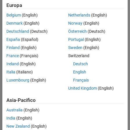
Examples
Europa
Description
See Also
Belgium
(English)
Netherlands
(English)
Version History
Frees a signal list created with the
ssCallSigListCreateFcn
Denmark
(English)
Norway
(English)
function.
Deutschland
(Deutsch)
Österreich
(Deutsch)
Languages
España
(Español)
Portugal
(English)
Finland
(English)
Sweden
(English)
C, C++
France
(Français)
Switzerland
Examples
Ireland
(English)
Deutsch
Italia
(Italiano)
English
See the S-function
.
barplot.c
Luxembourg
(English)
Français
See Also
United Kingdom
(English)
ssCallGenericDestroyFcn
Asia-Pacifico
Version History
Australia
(English)
India
(English)
Introduced in R2019a
New Zealand
(English)